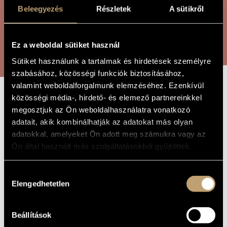
ÖSSZETETT KERESÉS
MŰVÉSZADATBÁZIS
Beleegyezés
Részletek
A sütikről
ZENEMŰ-ADATBÁZIS
KERESÉS
Ez a weboldal sütiket használ
ZENEI KÖNYVTÁR, ONLINE KATALÓGUS
Sütiket használunk a tartalmak és hirdetések személyre
szabásához, közösségi funkciók biztosításához,
valamint weboldalforgalmunk elemzéséhez. Ezenkívül
közösségi média-, hirdető- és elemező partnereinkkel
MORFEO
A MŰ CÍME
megosztjuk az Ön weboldalhasználatra vonatkozó
adatait, akik kombinálhatják az adatokat más olyan
adatokkal, amelyeket Ön adott meg számukra vagy az
Kalmár László
ZENESZERZŐ
Ön által használt más szolgáltatásokból gyűjtöttek.
Morfeo
EREDETI /
MAGYAR CÍM
Hozzájárulás
Morfeo
IDEGEN
Elengedhetetlen
kiválasztása
NYELVŰ /
ANGOL CÍM
Vonósnégyesre
ALCÍM
Beállítások
Kamarazene
TÍPUS