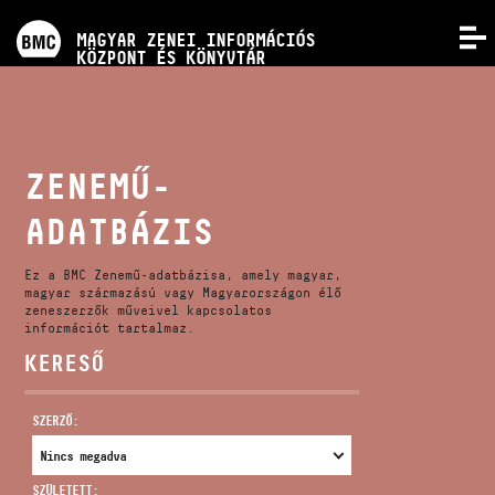
PROGRAMOK
MAGYAR ZENEI INFORMÁCIÓS
MENÜ
KÖZPONT ÉS KÖNYVTÁR
VERSENYEK
KÉPZÉSEK
ZENEMŰ-
ADATBÁZIS
KIADVÁNYOK
Ez a BMC Zenemű-adatbázisa, amely magyar,
RÓLUNK
magyar származású vagy Magyarországon élő
zeneszerzők műveivel kapcsolatos
információt tartalmaz.
KERESŐ
KAPCSOLAT
SZERZŐ:
VIDEÓ GALÉRIA
SZÜLETETT: