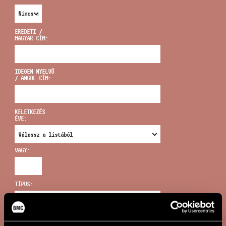
EREDETI /
MAGYAR CÍM:
CÍM
IDEGEN NYELVŰ
/ ANGOL CÍM:
EMAIL
infokozpont@bmc.hu
KELETKEZÉS
ÉVE:
TELEFON
VAGY:
NYITVA TARTÁS
TÍPUS:
ÚJ KERESÉS