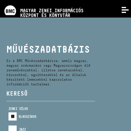
PROGRAMOK
MAGYAR ZENEI INFORMÁCIÓS
MENÜ
KÖZPONT ÉS KÖNYVTÁR
VERSENYEK
KÉPZÉSEK
MŰVÉSZADATBÁZIS
KIADVÁNYOK
Ez a BMC Művészadatbázisa, amely magyar,
magyar származású vagy Magyarországon élő
zeneművészekkel, illetve zenekarokkal,
kórusokkal, együttesekkel és az általuk
RÓLUNK
készített lemezekkel kapcsolatos
információt tartalmaz.
KERESŐ
KAPCSOLAT
ZENEI SÍLUS
VIDEÓ GALÉRIA
KLASSZIKUS
JAZZ