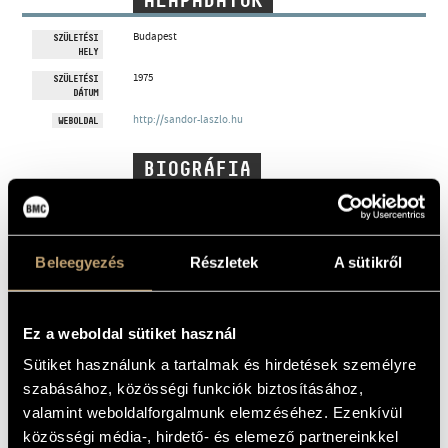
ALAPADATOK
MŰVÉSZADATBÁZIS
Budapest
SZÜLETÉSI
HELY
ZENEMŰ-ADATBÁZIS
1975
SZÜLETÉSI
DÁTUM
ZENEI KÖNYVTÁR, ONLINE KATALÓGUS
http://sandor-laszlo.hu
WEBOLDAL
BIOGRÁFIA
DISZKOGRÁFIA
MŰJEGYZÉK
Beleegyezés
Részletek
A sütikről
Született:
1975. 08. 13. Budapest
Iskolák:
Bartók Béla Zeneművészeti Szakközépiskola
Liszt Ferenc Zeneművészeti Főiskola
Ez a weboldal sütiket használ
Liszt Ferenc Zeneművészeti Egyetem
Sütiket használunk a tartalmak és hirdetések személyre
Tanárok:
Petőfi Erika, Gózon Kinga – hegedű
szabásához, közösségi funkciók biztosításához,
Földes Imre – zenetörténet
Dukay Barnabás – zeneelmélet, összhangzattan, műelemzés
valamint weboldalforgalmunk elemzéséhez. Ezenkívül
Jeney Zoltán – zeneszerzés
Szigetvári Andrea – elektronikus zeneszerzés
közösségi média-, hirdető- és elemező partnereinkkel
Wilheim András – analízis