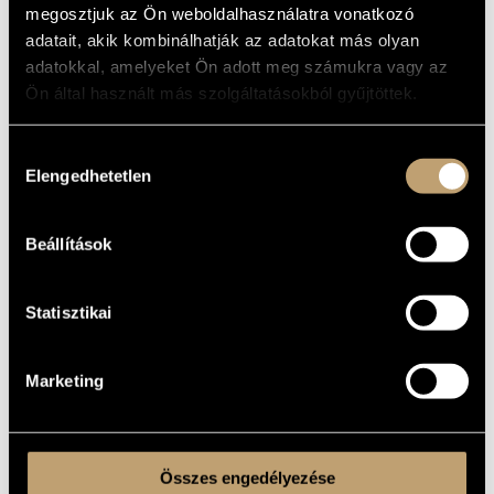
megosztjuk az Ön weboldalhasználatra vonatkozó
Vidovszky László – speciális kollégium
Csáki Katalin, Kecskés Balázs, Kéry János – zongora
adatait, akik kombinálhatják az adatokat más olyan
Diploma:
adatokkal, amelyeket Ön adott meg számukra vagy az
1998. hegedűtanár, kamaraművész – kitüntetéssel
Szakdolgozat: Alban Berg: Hegedűverseny – elemzés
Ön által használt más szolgáltatásokból gyűjtöttek.
Zeneszerzői díjak:
2005 – József Attila zeneszerzői verseny: I. díj
2008 – Magyar Zeneszerzők Egyesülete – Istvánffy Benedek díj
Hozzájárulás
2011 – Új Magyar Zenei Fórum – zeneszerzői verseny: EMB és
Bartók B. Konzervatórium különdíjai
Elengedhetetlen
kiválasztása
2013 – Duna Szimfonikusok pályázata – díjnyertes mű
2013 – Új Magyar Zenei Fórum – zeneszerző verseny:
nagyzenekari kategória III. díj, Fidelio magazin és
Művészetek Palotája különdíjai
2014 – Liszt Ferenc Zeneművészeti Egyetem – zeneszezői
Beállítások
verseny: megosztott I. díj
2015 - Új Magyar Zenei Fórum - Kamara kategória -
Megosztott III. díj
Statisztikai
Felkérések:
2008. március 15. Állami ünnepség – nagyzenekari mű
2011. Klenyán Csaba – szóló klarinét mű a Békéscsabai
Klarinéttábor és a Klarinét antológia számára
2012. Kovalcsik András – szóló kürt darab a Debreceni
Marketing
Országos Kürtverseny számára
2013. okt. 22. Fanfár komponálása és dirigálása a
Zeneakadémia hivatalos megnyitó ünnepségén
2013. az Óbudai Danubia Zenekar XX. évfordulójára
komponált nagyzenekari mű – bemutató: 2013. december 9.
Zeneakadémia nagyterem
Összes engedélyezése
Nyilvános előadások: