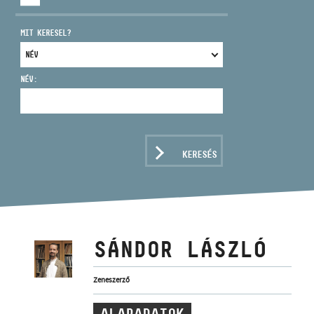
MIT KERESEL?
NÉV:
CÍM
EMAIL
infokozpont@bmc.hu
KERESÉS
TELEFON
NYITVA TARTÁS
SÁNDOR LÁSZLÓ
Zeneszerző