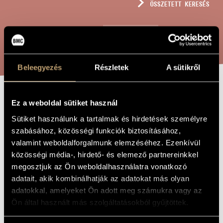
ÖSSZETETT KERESÉS
MŰVÉSZADATBÁZIS
ZENEMŰ-ADATBÁZIS
KERESÉS
ZENEI KÖNYVTÁR, ONLINE KATALÓGUS
Beleegyezés
Részletek
A sütikről
SONATA
Ez a weboldal sütiket használ
A MŰ CÍME
DOMESTICA
Sütiket használunk a tartalmak és hirdetések személyre
szabásához, közösségi funkciók biztosításához,
valamint weboldalforgalmunk elemzéséhez. Ezenkívül
Sándor László
ZENESZERZŐ
közösségi média-, hirdető- és elemező partnereinkkel
megosztjuk az Ön weboldalhasználatra vonatkozó
Sonata domestica
EREDETI /
adatait, akik kombinálhatják az adatokat más olyan
MAGYAR CÍM
adatokkal, amelyeket Ön adott meg számukra vagy az
Sonata domestica
IDEGEN
NYELVŰ /
Ön által használt más szolgáltatásokból gyűjtöttek.
ANGOL CÍM
Szólószonáta hegedűre
ALCÍM