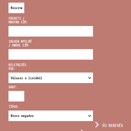
EREDETI /
MAGYAR CÍM:
CÍM
IDEGEN NYELVŰ
/ ANGOL CÍM:
EMAIL
infokozpont@bmc.hu
KELETKEZÉS
ÉVE:
TELEFON
VAGY:
NYITVA TARTÁS
TÍPUS:
ÚJ KERESÉS