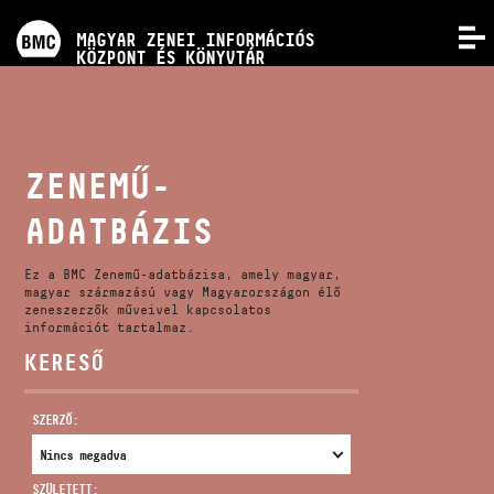
PROGRAMOK
MAGYAR ZENEI INFORMÁCIÓS
MENÜ
KÖZPONT ÉS KÖNYVTÁR
VERSENYEK
KÉPZÉSEK
ZENEMŰ-
ADATBÁZIS
KIADVÁNYOK
Ez a BMC Zenemű-adatbázisa, amely magyar,
RÓLUNK
magyar származású vagy Magyarországon élő
zeneszerzők műveivel kapcsolatos
információt tartalmaz.
KERESŐ
KAPCSOLAT
SZERZŐ:
VIDEÓ GALÉRIA
SZÜLETETT: