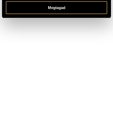
1997 Lajtha László-díj
A Magyar Rádió közönség- és kritikusi díja (nyolc
Megtagad
alkalommal)