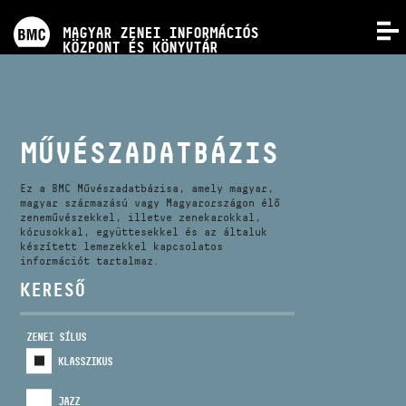
PROGRAMOK
MAGYAR ZENEI INFORMÁCIÓS
MENÜ
KÖZPONT ÉS KÖNYVTÁR
VERSENYEK
KÉPZÉSEK
MŰVÉSZADATBÁZIS
KIADVÁNYOK
Ez a BMC Művészadatbázisa, amely magyar,
magyar származású vagy Magyarországon élő
zeneművészekkel, illetve zenekarokkal,
kórusokkal, együttesekkel és az általuk
RÓLUNK
készített lemezekkel kapcsolatos
információt tartalmaz.
KERESŐ
KAPCSOLAT
ZENEI SÍLUS
VIDEÓ GALÉRIA
KLASSZIKUS
JAZZ