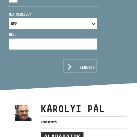
MIT KERESEL?
NÉV:
CÍM
EMAIL
infokozpont@bmc.hu
KERESÉS
TELEFON
NYITVA TARTÁS
KÁROLYI PÁL
Zeneszerző