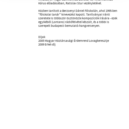
Kórus előadásában, Ratislav Stur vezényletével.
Közben tanított a Berzsenyi Dániel Főiskolán, ahol 1995-ben
"főiskolai tanár" kinevezést kapott. Tanítványai iránti
szeretete is többször ösztönözte kompozíciók írására - ezek
egyikéből (Lontano) rádiófelvétel készült, és a többi is
szerepelt budapesti bemutató-hangversenyen.
Díjak
2005 Magyar Köztársasági Érdemrend Lovagkeresztje
2009 Erkel-díj