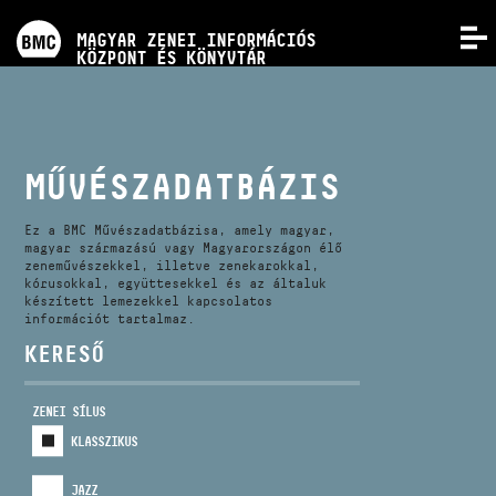
PROGRAMOK
MAGYAR ZENEI INFORMÁCIÓS
MENÜ
KÖZPONT ÉS KÖNYVTÁR
VERSENYEK
KÉPZÉSEK
MŰVÉSZADATBÁZIS
KIADVÁNYOK
Ez a BMC Művészadatbázisa, amely magyar,
magyar származású vagy Magyarországon élő
zeneművészekkel, illetve zenekarokkal,
kórusokkal, együttesekkel és az általuk
RÓLUNK
készített lemezekkel kapcsolatos
információt tartalmaz.
KERESŐ
KAPCSOLAT
ZENEI SÍLUS
VIDEÓ GALÉRIA
KLASSZIKUS
JAZZ