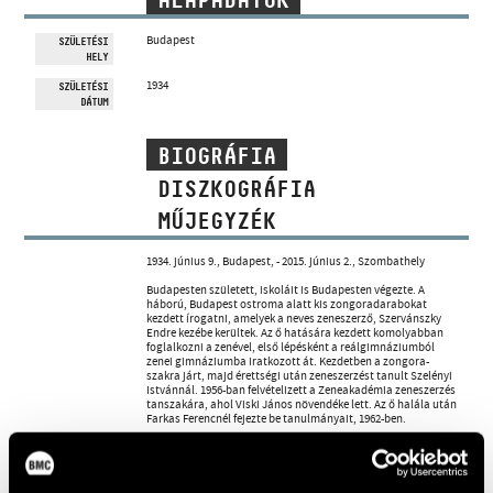
ALAPADATOK
MŰVÉSZADATBÁZIS
Budapest
SZÜLETÉSI
HELY
ZENEMŰ-ADATBÁZIS
1934
SZÜLETÉSI
DÁTUM
ZENEI KÖNYVTÁR, ONLINE KATALÓGUS
BIOGRÁFIA
DISZKOGRÁFIA
MŰJEGYZÉK
1934. június 9., Budapest, - 2015. június 2., Szombathely
Budapesten született, iskoláit is Budapesten végezte. A
háború, Budapest ostroma alatt kis zongoradarabokat
kezdett írogatni, amelyek a neves zeneszerző, Szervánszky
Endre kezébe kerültek. Az ő hatására kezdett komolyabban
foglalkozni a zenével, első lépésként a reálgimnáziumból
zenei gimnáziumba iratkozott át. Kezdetben a zongora-
szakra járt, majd érettségi után zeneszerzést tanult Szelényi
Istvánnál. 1956-ban felvételizett a Zeneakadémia zeneszerzés
tanszakára, ahol Viski János növendéke lett. Az ő halála után
Farkas Ferencnél fejezte be tanulmányait, 1962-ben.
Mint zeneakadémista, 1956. november 4-e után Mise-
kompozíció komponálásába kezdett október 23-a emlékére,
amit a Főiskola kórusa és zenekara 1957 tavaszán tervezett
bemutatni. (Ez "természetesen" elmaradt.)