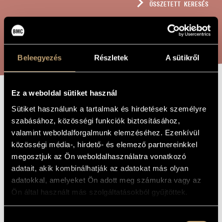
ÖSSZETETT KERESÉS
MŰVÉSZADATBÁZIS
ZENEMŰ-ADATBÁZIS
KERESÉS
ZENEI KÖNYVTÁR, ONLINE KATALÓGUS
Beleegyezés
Részletek
A sütikről
Ez a weboldal sütiket használ
ÉVSZAKOK
A MŰ CÍME
Sütiket használunk a tartalmak és hirdetések személyre
szabásához, közösségi funkciók biztosításához,
valamint weboldalforgalmunk elemzéséhez. Ezenkívül
Károlyi Pál
ZENESZERZŐ
közösségi média-, hirdető- és elemező partnereinkkel
Évszakok
EREDETI /
megosztjuk az Ön weboldalhasználatra vonatkozó
MAGYAR CÍM
adatait, akik kombinálhatják az adatokat más olyan
Seasons
IDEGEN
adatokkal, amelyeket Ön adott meg számukra vagy az
NYELVŰ /
ANGOL CÍM
Ön által használt más szolgáltatásokból gyűjtöttek.
A capella egyneműkarra
ALCÍM
Kórusmű a cappella
TÍPUS
Hozzájárulás