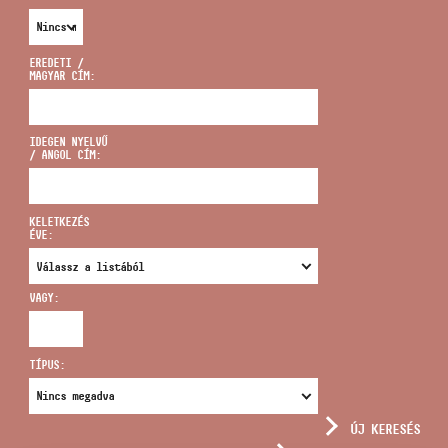
EREDETI /
MAGYAR CÍM:
CÍM
IDEGEN NYELVŰ
/ ANGOL CÍM:
EMAIL
infokozpont@bmc.hu
KELETKEZÉS
ÉVE:
TELEFON
VAGY:
NYITVA TARTÁS
TÍPUS:
ÚJ KERESÉS