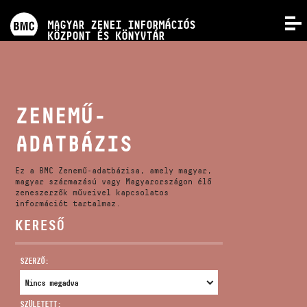
PROGRAMOK
MAGYAR ZENEI INFORMÁCIÓS
MENÜ
KÖZPONT ÉS KÖNYVTÁR
VERSENYEK
KÉPZÉSEK
ZENEMŰ-
ADATBÁZIS
KIADVÁNYOK
Ez a BMC Zenemű-adatbázisa, amely magyar,
RÓLUNK
magyar származású vagy Magyarországon élő
zeneszerzők műveivel kapcsolatos
információt tartalmaz.
KERESŐ
KAPCSOLAT
SZERZŐ:
VIDEÓ GALÉRIA
SZÜLETETT: