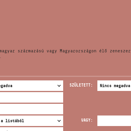
HÍREK
CÍM
VERSENYEK
EMAIL
infokozpont@bmc.hu
KIADVÁNYOK
TELEFON
magyar származású vagy Magyarországon élő zeneszer
KAPCSOLAT
.
NYITVA TARTÁS
SZÜLETETT:
VAGY: