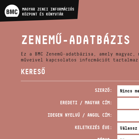
MŰVÉSZADATBÁZIS
MAGYAR ZENEI INFORMÁCIÓS
KÖZPONT ÉS KÖNYVTÁR
ZENEMŰ-ADATBÁZIS
ZENEMŰ-ADATBÁZIS
ZENEI KÖNYVTÁR, ONLINE
KATALÓGUS
Ez a BMC Zenemű-adatbázisa, amely magyar, 
műveivel kapcsolatos információt tartalmaz
KERESŐ
SZERZŐ:
EREDETI / MAGYAR CÍM:
IDEGEN NYELVŰ / ANGOL CÍM:
KELETKEZÉS ÉVE: