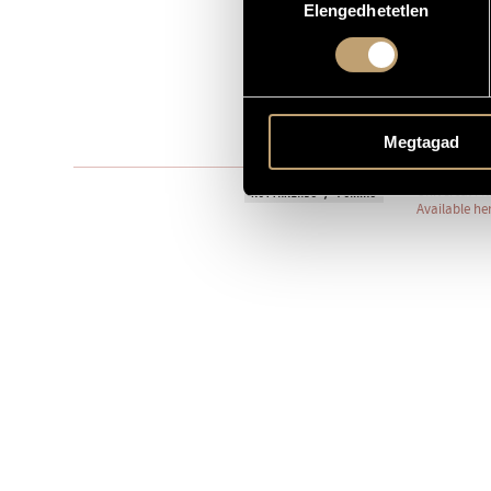
Elengedhetetlen
kiválasztása
Szólóhangsz
TÍPUS
1
ELŐADÓK SZÁMA
vl.
ELŐADÓI APPARÁTUS
One movem
Megtagad
TÉTELEK, RÉSZEK
Universal Mu
KOTTAKIADÓ / FORRÁS
Available he