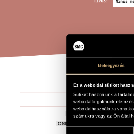
TÍPUS:
Beleegyezés
MOT
A MŰ CÍME
Ez a weboldal sütiket haszn
Sütiket használunk a tartal
Károlyi Pál
ZENESZERZŐ
weboldalforgalmunk elemzésé
weboldalhasználatra vonatko
Motivo 2
EREDETI / MAGYAR CÍM
számukra vagy az Ön által ha
Motivo 2
IDEGEN NYELVŰ / ANGOL CÍM
Hozzájárulás
Szólóheged
ALCÍM