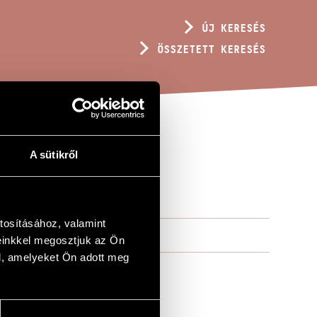
ÚJ KERESÉS
ÖSSZETETT KERESÉS
A sütikről
tosításához, valamint
einkkel megosztjuk az Ön
l, amelyeket Ön adott meg