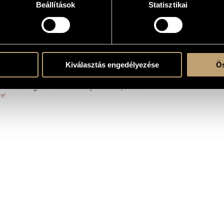
Beállítások
Statisztikai
erre
ent
Kiválasztás engedélyezése
Ös
sic Publishing Editio Musica Budapest © 1978, Z. 8239
re!