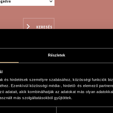
KERESÉS
Részletek
IVO 2
ál
mak és hirdetések személyre szabásához, közösségi funkciók biz
hez. Ezenkívül közösségi média-, hirdető- és elemező partner
zó adatait, akik kombinálhatják az adatokat más olyan adatokka
sznált más szolgáltatásokból gyűjtöttek.
űre