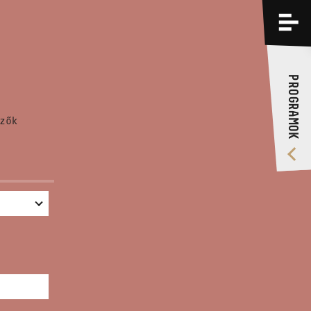
PROGRAMOK
KÉPZÉSEK
PROGRAMOK
RÓLUNK
zők
VIDEÓ GALÉRIA