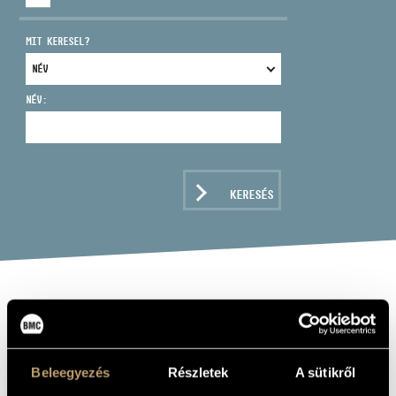
MIT KERESEL?
NÉV:
CÍM
EMAIL
infokozpont@bmc.hu
KERESÉS
TELEFON
NYITVA TARTÁS
ANDOR ÉVA
ének - szoprán
Beleegyezés
Részletek
A sütikről