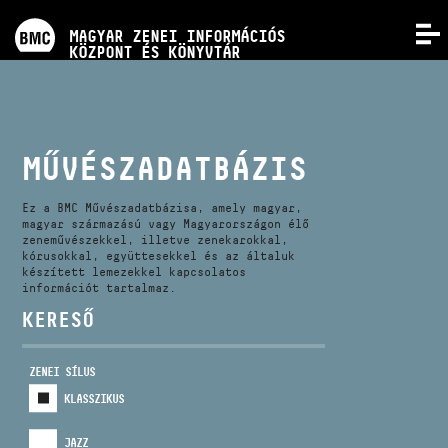
PROGRAMOK
MAGYAR ZENEI INFORMÁCIÓS
MENÜ
KÖZPONT ÉS KÖNYVTÁR
VERSENYEK
KÉPZÉSEK
MŰVÉSZADATBÁZIS
KIADVÁNYOK
Ez a BMC Művészadatbázisa, amely magyar,
magyar származású vagy Magyarországon élő
zeneművészekkel, illetve zenekarokkal,
kórusokkal, együttesekkel és az általuk
RÓLUNK
készített lemezekkel kapcsolatos
információt tartalmaz.
KERESŐ
KAPCSOLAT
ZENEI SÍLUS
VIDEÓ GALÉRIA
KLASSZIKUS
JAZZ