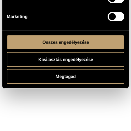
1971 Székely Mihály-emlékplakett
1976 Érdemes Művész
1984 SZOT-díj
1990 Operaházi Jubileumi Aranygyűrű
Marketing
Összes engedélyezése
Kiválasztás engedélyezése
Megtagad