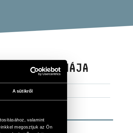
RÁLY ÚJ RUHÁJA
A sütikről
tosításához, valamint
einkkel megosztjuk az Ön