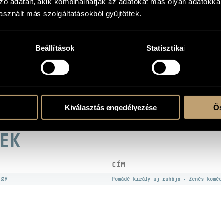
zó adatait, akik kombinálhatják az adatokat más olyan adatokka
sznált más szolgáltatásokból gyűjtöttek.
Beállítások
Statisztikai
atok
68-ban készült
ó Szimfonikus Zenekara (Hungarian Radio Symphony Orchestra)
/
Magyar Rádió É
or József
/
Katona Lívia
/
Katona Lajos
/
Michels János
/
Nádas Tibor
/
Oberfrank 
Kiválasztás engedélyezése
Ös
EK
CÍM
rgy
Pomádé király új ruhája - Zenés komé