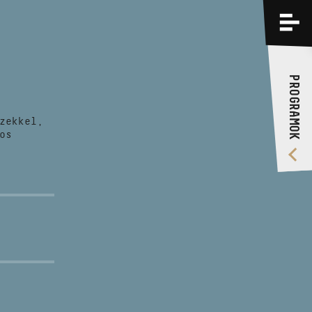
PROGRAMOK
KÉPZÉSEK
PROGRAMOK
RÓLUNK
zekkel,
VIDEÓ GALÉRIA
os