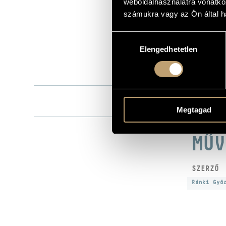
weboldalhasználatra vonatko
Hungaroton
KIADÓ
számukra vagy az Ön által ha
HCD 31971
KATALÓGUSSZÁMA
Hozzájárulás
2001
MEGJELENÉS ÉVE
Elengedhetetlen
kiválasztása
Részletes ad
RÉSZLETEK
A felvétel 19
MEGJEGYZÉS
Magyar Rádi
KÖZREMŰKÖDŐK
József
/
Greg
Megtagad
MŰV
SZERZŐ
Ránki Gyö