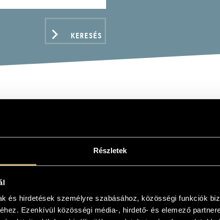
KERESÉS
KI GYÖRGY: POMÁDÉ KI
, GYÖRGY: KING POMÁDÉ'S NEW CLOTHES)
Részletek
ál
ADATOK
mak és hirdetések személyre szabásához, közösségi funkciók biz
hez. Ezenkívül közösségi média-, hirdető- és elemező partner
y