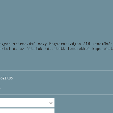
HÍREK
CÍM
VERSENYEK
EMAIL
infokozpont@bmc.hu
KIADVÁNYOK
TELEFON
agyar származású vagy Magyarországon élő zeneművés
KAPCSOLAT
ekkel és az általuk készített lemezekkel kapcsolat
NYITVA TARTÁS
SSZIKUS
Z