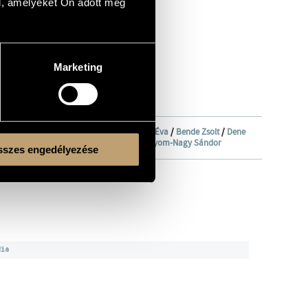
l, amelyeket Ön adott meg
Marketing
nekkara (Hungarian Radio Choir)
/
Andor Éva
/
Bende Zsolt
/
Dene
Géza
/
Palcsó Sándor
/
Palócz László
/
Sólyom-Nagy Sándor
szes engedélyezése
dia