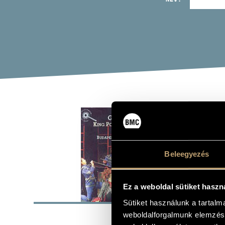
RÁN
(RÁNKI
Album
Beleegyezés
Ez a weboldal sütiket haszn
ALAP
Sütiket használunk a tartal
weboldalforgalmunk elemzésé
Ránki Györg
SZERZŐK