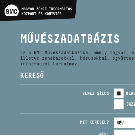
MŰVÉSZADATBÁZIS
MAGYAR ZENEI INFORMÁCIÓS
KÖZPONT ÉS KÖNYVTÁR
ZENEMŰ-ADATBÁZIS
MŰVÉSZADATBÁZIS
ZENEI KÖNYVTÁR, ONLINE
KATALÓGUS
Ez a BMC Művészadatbázisa, amely magyar, m
illetve zenekarokkal, kórusokkal, együttes
információt tartalmaz.
KERESŐ
ZENEI SÍLUS
KLA
JAZ
MIT KERESEL?
NÉV: