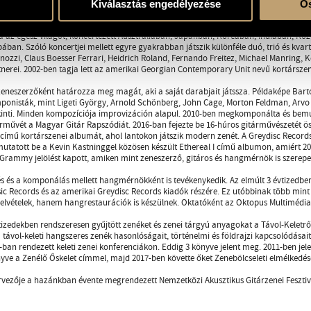
ára.
Kiválasztás engedélyezése
Ös
 a klasszikus kompozíciós módok, a keleti meditatív előadásmód és hangzás, és a
ta az egész világot, koncertezett Ausztráliában, Japánban, Koreában, Indiában, 
ában. Szóló koncertjei mellett egyre gyakrabban játszik különféle duó, trió és kvart
ozzi, Claus Boesser Ferrari, Heidrich Roland, Fernando Freitez, Michael Manring, 
tnerei. 2002-ben tagja lett az amerikai Georgian Contemporary Unit nevű kortársze
eneszerzőként határozza meg magát, aki a saját darabjait játssza. Példaképe Bartó
onisták, mint Ligeti György, Arnold Schönberg, John Cage, Morton Feldman, Arvo 
kinti. Minden kompozíciója improvizáción alapul. 2010-ben megkomponálta és bemu
művét a Magyar Gitár Rapszódiát. 2016-ban fejezte be 16-húros gitárművészetét ös
 című kortárszenei albumát, ahol lantokon játszik modern zenét. A Greydisc Records 
utatott be a Kevin Kastninggel közösen készült Ethereal I című albumon, amiért 2
 Grammy jelölést kapott, amiken mint zeneszerző, gitáros és hangmérnök is szerepe
s és a komponálás mellett hangmérnökként is tevékenykedik. Az elmúlt 3 évtizedben
ic Records és az amerikai Greydisc Records kiadók részére. Ez utóbbinak több min
elvételek, hanem hangrestaurációk is készülnek. Oktatóként az Oktopus Multimédia I
tizedekben rendszeresen gyűjtött zenéket és zenei tárgyú anyagokat a Távol-Keletrő
 távol-keleti hangszeres zenék hasonlóságait, történelmi és földrajzi kapcsolódás
ban rendezett keleti zenei konferenciákon. Eddig 3 könyve jelent meg. 2011-ben jel
ve a Zenélő Őskelet címmel, majd 2017-ben követte őket Zenebölcseleti elmélkedé
rvezője a hazánkban évente megrendezett Nemzetközi Akusztikus Gitárzenei Feszti