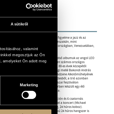
A sütikről
agántanárnál. A hetvenes évek közepétől figyelme a jazz és az
rtók Béla Zeneművészeti Szakiskola Jazz Tanszakán, mint
 Lemezei Magyarországon, Angliában, Olaszországban, Venezuelában,
tosításához, valamint
einkkel megosztjuk az Ön
zai klubban felléptek. 1988-ban megjelent első albumuk az angol LEO
l, amelyeket Ön adott meg
külföldi muzsikusokat. Ezek eredményeként számos országos
 A SzaMaBa trió alapító tagja volt, mely a 80-es évek közepétől
műhelye nevű gitártriót, ahol Szabó és Bagi mellé Bakondi András
ányba tartó project egyesült. Az Alföldi Szabadzene Alkotóműhelyének
ködés után Bakondi András kivált az együttesből, a trió azonban
resen adtak koncerteket, szinte minden hazai fesztiválon
Marketing
adásában. Az együttesről a Tatai Jazz Táborban készült egy élő
Szabó Sándor saját szólókarrierjét folytatja.
dukció, mely fraktálokon alapuló vizualizáción és 6 csatornás
külföldi muzsikusok bevonásával hangzott el a koncert (Michael
r - elektromos és akusztikus gitár, guzheng, 24 húros koboz).
ros gitárokon túl egy különleges, 2 nyakú 24 húros hangszer is