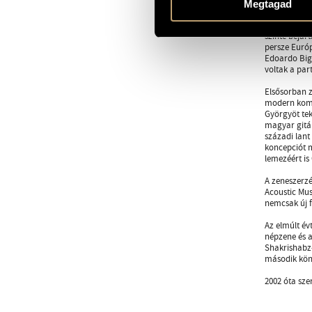
készült szám
Megtagad
Muzsikájában
szinte bejár
persze Európ
Edoardo Bign
voltak a par
Elsősorban z
modern komp
Györgyöt te
magyar gitár
századi lant
koncepciót m
lemezéért is
A zeneszerzé
Acoustic Mus
nemcsak új f
Az elmúlt év
népzene és a
Shakrishabz-
második köny
2002 óta sze