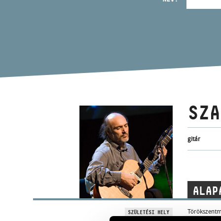
SZA
gitár
ALAP
Törökszentm
SZÜLETÉSI HELY