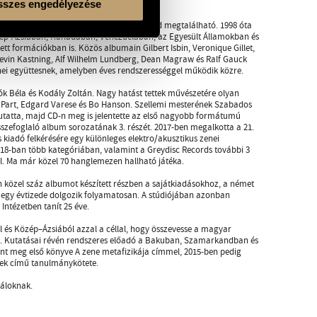
szes engedélyezése
 modern jazz-ből hozott improvizáció mind megtalálható. 1998 óta
Közép-Ázsiában, Kanadában, Venezuelában, az Egyesült Államokban és
ett formációkban is. Közös albumain Gilbert Isbin, Veronique Gillet,
Kevin Kastning, Alf Wilhelm Lundberg, Dean Magraw és Ralf Gauck
nei együttesnek, amelyben éves rendszerességgel működik közre.
k Béla és Kodály Zoltán. Nagy hatást tettek művészetére olyan
Part, Edgard Varese és Bo Hanson. Szellemi mesterének Szabados
tatta, majd CD-n meg is jelentette az első nagyobb formátumú
szefoglaló album sorozatának 3. részét. 2017-ben megalkotta a 21.
kiadó felkérésére egy különleges elektro/akusztikus zenei
018-ban több kategóriában, valamint a Greydisc Records további 3
l. Ma már közel 70 hanglemezen hallható játéka.
 közel száz albumot készített részben a sajátkiadásokhoz, a német
t egy évtizede dolgozik folyamatosan. A stúdiójában azonban
ntézetben tanít 25 éve.
l és Közép–Ázsiából azzal a céllal, hogy összevesse a magyar
ait. Kutatásai révén rendszeres előadó a Bakuban, Szamarkandban és
ent meg első könyve A zene metafizikája címmel, 2015-ben pedig
sek című tanulmánykötete.
váloknak.