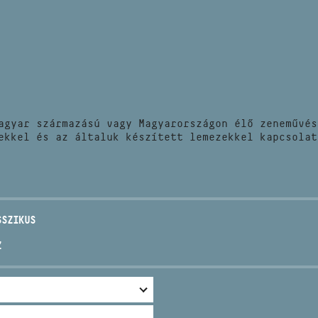
HÍREK
CÍM
VERSENYEK
EMAIL
infokozpont@bmc.hu
KIADVÁNYOK
TELEFON
agyar származású vagy Magyarországon élő zeneművés
KAPCSOLAT
ekkel és az általuk készített lemezekkel kapcsolat
NYITVA TARTÁS
SSZIKUS
Z