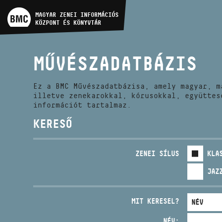
MŰVÉSZADATBÁZIS
MAGYAR ZENEI INFORMÁCIÓS
KÖZPONT ÉS KÖNYVTÁR
ZENEMŰ-ADATBÁZIS
MŰVÉSZADATBÁZIS
ZENEI KÖNYVTÁR, ONLINE
KATALÓGUS
Ez a BMC Művészadatbázisa, amely magyar, m
illetve zenekarokkal, kórusokkal, együttes
információt tartalmaz.
KERESŐ
ZENEI SÍLUS
KLA
JAZ
MIT KERESEL?
NÉV: