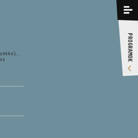
PROGRAMOK
KÉPZÉSEK
PROGRAMOK
RÓLUNK
zekkel,
VIDEÓ GALÉRIA
os