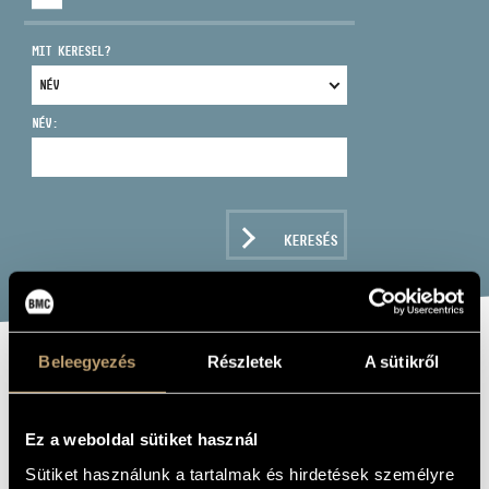
MIT KERESEL?
NÉV:
CÍM
EMAIL
infokozpont@bmc.hu
KERESÉS
TELEFON
NYITVA TARTÁS
Beleegyezés
Részletek
A sütikről
SZAMABA TRIO:
ANIMA
Ez a weboldal sütiket használ
Album
Sütiket használunk a tartalmak és hirdetések személyre