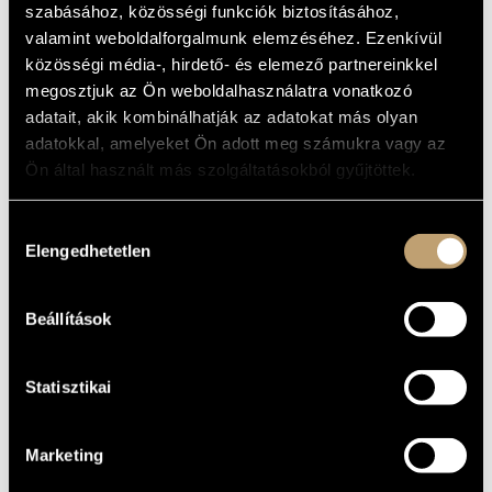
szabásához, közösségi funkciók biztosításához,
MŰVÉSZADATBÁZIS
ALAPADATOK
valamint weboldalforgalmunk elemzéséhez. Ezenkívül
közösségi média-, hirdető- és elemező partnereinkkel
ZENEMŰ-ADATBÁZIS
Tandem Records
KIADÓ
megosztjuk az Ön weboldalhasználatra vonatkozó
TR-1006 CD
KATALÓGUSSZÁMA
ZENEI KÖNYVTÁR, ONLINE KATALÓGUS
adatait, akik kombinálhatják az adatokat más olyan
1995
MEGJELENÉS
adatokkal, amelyeket Ön adott meg számukra vagy az
ÉVE
Ön által használt más szolgáltatásokból gyűjtöttek.
Részletes adatok 1
RÉSZLETEK
Részletes adatok 2
Major Balázs
/
Szabó Sándor
ELŐADÓK
Hozzájárulás
Elengedhetetlen
kiválasztása
Grencsó István
/
Lantos Zoltán
/
Sipos Csaba
KÖZREMŰKÖDŐK
László Bagi - bass guitar
TOVÁBBI
András Bakondi - classical guitar (8-string)
KÖZREMŰKÖDŐK
Beállítások
Statisztikai
Marketing