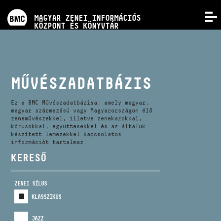
PROGRAMOK
MAGYAR ZENEI INFORMÁCIÓS
MENÜ
KÖZPONT ÉS KÖNYVTÁR
VERSENYEK
KÉPZÉSEK
MŰVÉSZADATBÁZIS
KIADVÁNYOK
Ez a BMC Művészadatbázisa, amely magyar,
magyar származású vagy Magyarországon élő
zeneművészekkel, illetve zenekarokkal,
kórusokkal, együttesekkel és az általuk
RÓLUNK
készített lemezekkel kapcsolatos
információt tartalmaz.
KERESŐ
KAPCSOLAT
ZENEI SÍLUS
VIDEÓ GALÉRIA
KLASSZIKUS
JAZZ