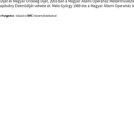
Díjat és Magyar Örökség Díjat, 2003-ban a Magyar Állami Operaház Mesterművésze d
lapítvány Életműdíját vehette át. Melis György 1989 óta a Magyar Állami Operaház 
a Hungarica
- készült a
BMC
közreműködésével
Desi
ozás
facebook oldal
YouTube csatorna