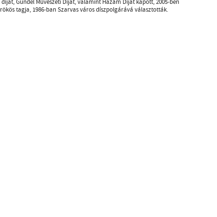
íjat, Gundel Művészeti Díjat, valamint Hazám Díjat kapott, 2005-ben
örökös tagja, 1986-ban Szarvas város díszpolgárává választották.
Kulturális és Innovációs Minisztérium
Nemzeti Kulturális Alap
Ferencváros
greenroom creative agency
gn by