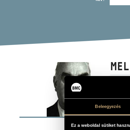
MEL
ének - barit
Beleegyezés
ALAP
Szarvas
SZÜLETÉSI HELY
Ez a weboldal sütiket haszn