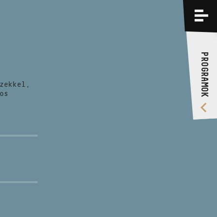
PROGRAMOK
KÉPZÉSEK
PROGRAMOK
RÓLUNK
zekkel,
VIDEÓ GALÉRIA
os