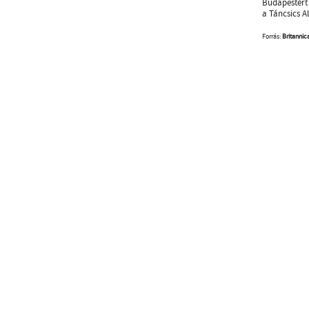
Budapestért 
a Táncsics A
Forrás:
Britannic
Hírlevélre feliratk