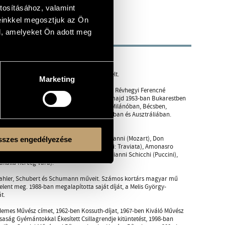
tosításához, valamint
einkkel megosztjuk az Ön
l, amelyeket Ön adott meg
lírai és drámai szerepekben egyaránt remekelt.
Marketing
e Molnár Imre, Rosti Anna, Sallay Józsa és Révhegyi Ferencné
erepében debütált. 1949-ben Budapesten, majd 1953-ban Bukarestben
 szinte valamennyi országában, Párizsban, Milánóban, Bécsben,
gelesben, Mexikóvárosban, Rio de Janeiróban és Ausztráliában.
et, melyet németül és olaszul is énekelt.
ét elénekelte, a legfontosabbak: Don Giovanni (Mozart), Don
szes engedélyezése
i: Otello), Falstaff (Verdi), Germont (Verdi: Traviata), Amonasro
men), Don Pasquale, Malatesta (Donizetti), Gianni Schicchi (Puccini),
zakállú herceg vára).
z, Mahler, Schubert és Schumann műveit. Számos kortárs magyar mű
ent meg. 1988-ban megalapította saját díját, a Melis György-
t.
demes Művész címet, 1962-ben Kossuth-díjat, 1967-ben Kiváló Művész
aság Gyémántokkal Ékesített Csillagrendje kitüntetést, 1998-ban