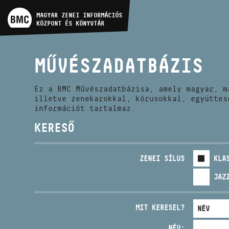
MŰVÉSZADATBÁZIS
MAGYAR ZENEI INFORMÁCIÓS
KÖZPONT ÉS KÖNYVTÁR
ZENEMŰ-ADATBÁZIS
MŰVÉSZADATBÁZIS
ZENEI KÖNYVTÁR, ONLINE
KATALÓGUS
Ez a BMC Művészadatbázisa, amely magyar, m
illetve zenekarokkal, kórusokkal, együttes
információt tartalmaz.
KERESŐ
ZENEI SÍLUS
KLA
JAZ
MIT KERESEL?
NÉV: