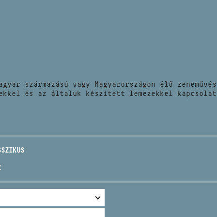
HÍREK
CÍM
VERSENYEK
EMAIL
infokozpont@bmc.hu
KIADVÁNYOK
TELEFON
agyar származású vagy Magyarországon élő zeneművés
KAPCSOLAT
ekkel és az általuk készített lemezekkel kapcsolat
NYITVA TARTÁS
SSZIKUS
Z