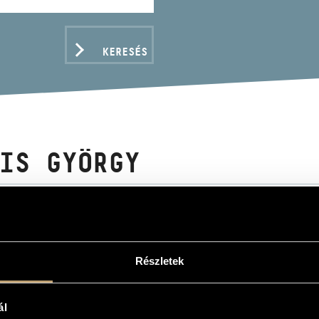
KERESÉS
IS GYÖRGY
on
Részletek
ADATOK
ál