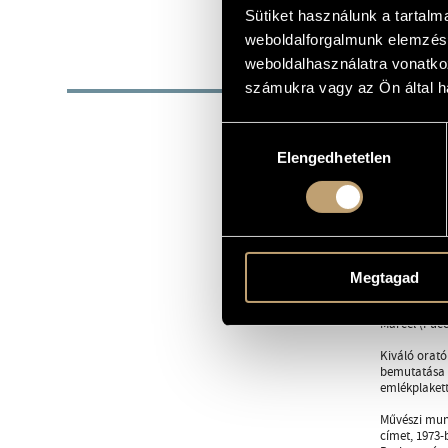
1923
Sütiket használunk a tartal
SZÜLETÉSI DÁTUM
weboldalforgalmunk elemzésé
weboldalhasználatra vonatko
BIOG
számukra vagy az Ön által ha
1923. július
Hozzájárulás
Operaénekes (
Elengedhetetlen
kiválasztása
Zenei tanulm
növendékeké
VIT-díjat ny
Glyndebourne
Külföldi fel
Wagner művei
Megtagad
Alfonso, Gug
(Verdi: Aida)
Marcel (Pucc
Kiváló orató
bemutatása f
emlékplakett
Művészi munk
címet, 1973-