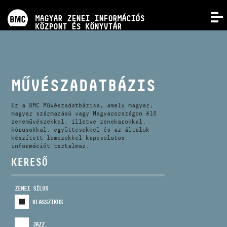
PROGRAMOK
MAGYAR ZENEI INFORMÁCIÓS
MENÜ
KÖZPONT ÉS KÖNYVTÁR
VERSENYEK
KÉPZÉSEK
MŰVÉSZADATBÁZIS
KIADVÁNYOK
Ez a BMC Művészadatbázisa, amely magyar,
magyar származású vagy Magyarországon élő
zeneművészekkel, illetve zenekarokkal,
kórusokkal, együttesekkel és az általuk
RÓLUNK
készített lemezekkel kapcsolatos
információt tartalmaz.
KERESŐ
KAPCSOLAT
ZENEI SÍLUS
VIDEÓ GALÉRIA
KLASSZIKUS
JAZZ