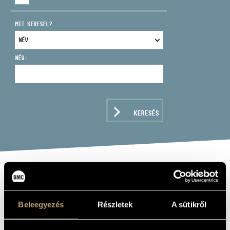
MIT KERESEL?
NÉV:
CÍM
EMAIL
infokozpont@bmc.hu
KERESÉS
TELEFON
NYITVA TARTÁS
BÁRDOS LAJOS
KÓRUSMŰVEI
Beleegyezés
Részletek
A sütikről
(BÁRDOS: CHORAL WORKS)