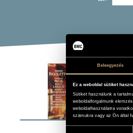
VER
Beleegyezés
Album
Ez a weboldal sütiket haszn
Sütiket használunk a tartal
weboldalforgalmunk elemzésé
weboldalhasználatra vonatko
ALAP
számukra vagy az Ön által ha
Hungaroton
KIADÓ
Hozzájárulás