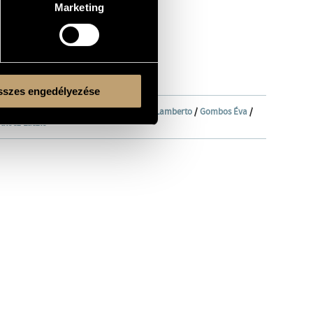
Marketing
szes engedélyezése
 Zsolt
/
Bódy József
/
Elek Éva
/
Gardelli Lamberto
/
Gombos Éva
/
Palócz László