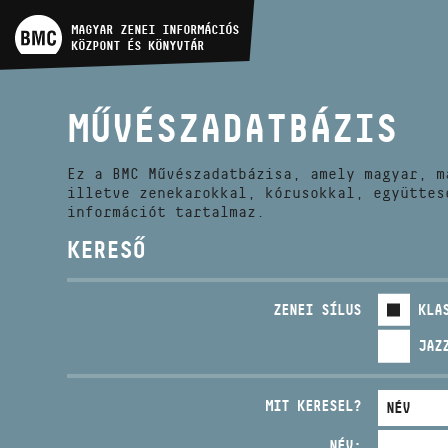
MŰVÉSZADATBÁZIS
MAGYAR ZENEI INFORMÁCIÓS
KÖZPONT ÉS KÖNYVTÁR
ZENEMŰ-ADATBÁZIS
MŰVÉSZADATBÁZIS
ZENEI KÖNYVTÁR, ONLINE
KATALÓGUS
Ez a BMC Művészadatbázisa, amely magyar, m
illetve zenekarokkal, kórusokkal, együttes
információt tartalmaz.
KERESŐ
ZENEI SÍLUS
KLA
JAZ
MIT KERESEL?
NÉV: