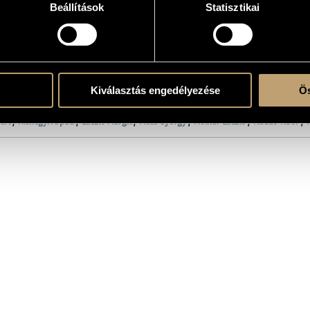
Beállítások
Statisztikai
9
atok
étel 1965-ben készült
Kiválasztás engedélyezése
Ös
mi Operaház Zenekara
/
Magyar Állami Operaház Énekkara
/
Barlay Zsuzsa
/
Bende
ert
/
Kishegyi Árpád
/
László Margit
/
Melis György
/
Molnár László
/
Nádas Tibor
/