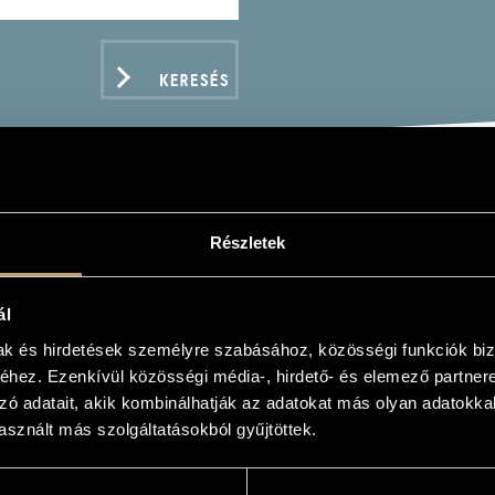
KERESÉS
DI, GIUSEPPE: RIGOLE
Részletek
ál
mak és hirdetések személyre szabásához, közösségi funkciók biz
hez. Ezenkívül közösségi média-, hirdető- és elemező partner
zó adatait, akik kombinálhatják az adatokat más olyan adatokka
ADATOK
sznált más szolgáltatásokból gyűjtöttek.