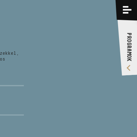
PROGRAMOK
KÉPZÉSEK
PROGRAMOK
RÓLUNK
zekkel,
VIDEÓ GALÉRIA
os