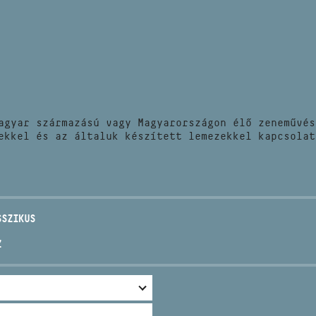
HÍREK
CÍM
VERSENYEK
EMAIL
infokozpont@bmc.hu
KIADVÁNYOK
TELEFON
agyar származású vagy Magyarországon élő zeneművés
KAPCSOLAT
ekkel és az általuk készített lemezekkel kapcsolat
NYITVA TARTÁS
SSZIKUS
Z