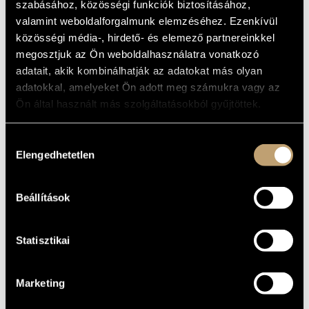
szabásához, közösségi funkciók biztosításához,
MŰVÉSZADATBÁZIS
Album
valamint weboldalforgalmunk elemzéséhez. Ezenkívül
közösségi média-, hirdető- és elemező partnereinkkel
ZENEMŰ-ADATBÁZIS
ALAPADATOK
megosztjuk az Ön weboldalhasználatra vonatkozó
adatait, akik kombinálhatják az adatokat más olyan
BMC Records
ZENEI KÖNYVTÁR, ONLINE KATALÓGUS
KIADÓ
adatokkal, amelyeket Ön adott meg számukra vagy az
BMC CD 195
KATALÓGUSSZÁMA
Ön által használt más szolgáltatásokból gyűjtöttek.
2012
MEGJELENÉS
ÉVE
Részletes adatok
RÉSZLETEK
Hozzájárulás
Elengedhetetlen
Bacsó Kristóf
kiválasztása
ELŐADÓK
Fekete-Kovács Kornél
/
Németh Ferenc
/
Oláh Kálmán
/
KÖZREMŰKÖDŐK
Szandai Mátyás
Beállítások
Statisztikai
Marketing