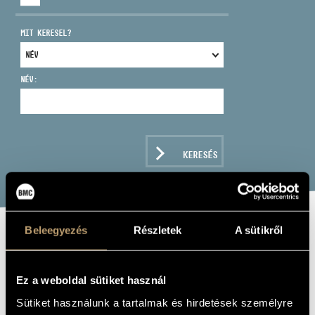
MIT KERESEL?
NÉV:
CÍM
EMAIL
infokozpont@bmc.hu
KERESÉS
TELEFON
NYITVA TARTÁS
Beleegyezés
Részletek
A sütikről
BACSÓ KRISTÓF
QUARTET:
Ez a weboldal sütiket használ
NOCTURNE
Sütiket használunk a tartalmak és hirdetések személyre