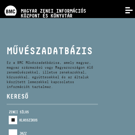
PROGRAMOK
MAGYAR ZENEI INFORMÁCIÓS
MENÜ
KÖZPONT ÉS KÖNYVTÁR
VERSENYEK
KÉPZÉSEK
MŰVÉSZADATBÁZIS
KIADVÁNYOK
Ez a BMC Művészadatbázisa, amely magyar,
magyar származású vagy Magyarországon élő
zeneművészekkel, illetve zenekarokkal,
kórusokkal, együttesekkel és az általuk
RÓLUNK
készített lemezekkel kapcsolatos
információt tartalmaz.
KERESŐ
KAPCSOLAT
ZENEI SÍLUS
VIDEÓ GALÉRIA
KLASSZIKUS
JAZZ