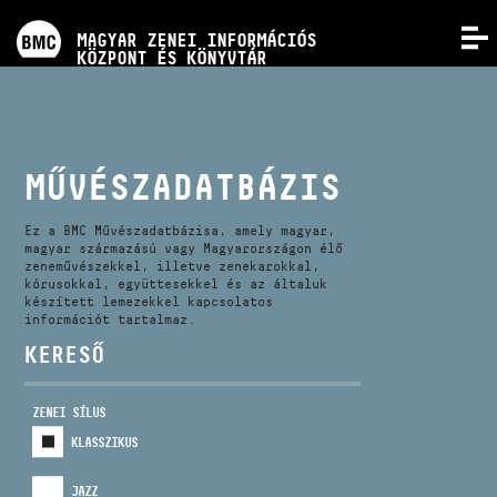
PROGRAMOK
MAGYAR ZENEI INFORMÁCIÓS
MENÜ
KÖZPONT ÉS KÖNYVTÁR
VERSENYEK
KÉPZÉSEK
MŰVÉSZADATBÁZIS
KIADVÁNYOK
Ez a BMC Művészadatbázisa, amely magyar,
magyar származású vagy Magyarországon élő
zeneművészekkel, illetve zenekarokkal,
kórusokkal, együttesekkel és az általuk
RÓLUNK
készített lemezekkel kapcsolatos
információt tartalmaz.
KERESŐ
KAPCSOLAT
ZENEI SÍLUS
VIDEÓ GALÉRIA
KLASSZIKUS
JAZZ