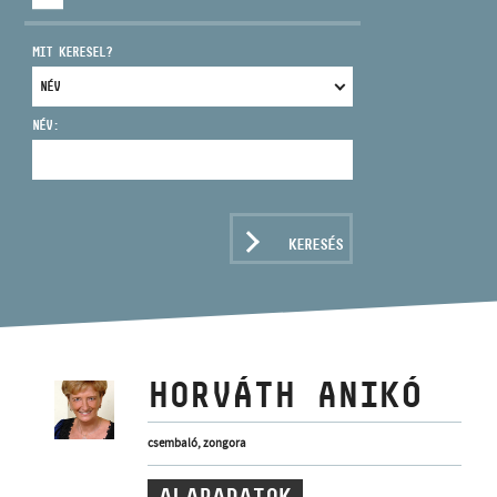
MIT KERESEL?
NÉV:
CÍM
EMAIL
infokozpont@bmc.hu
KERESÉS
TELEFON
NYITVA TARTÁS
HORVÁTH ANIKÓ
csembaló, zongora