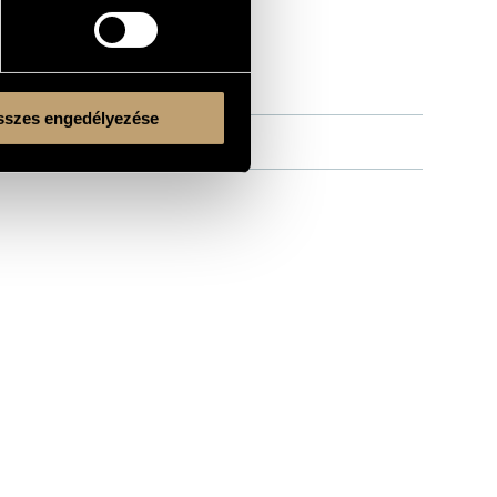
szes engedélyezése
Kulturális és Innovációs Minisztérium
Nemzeti Kulturális Alap
Ferencváros