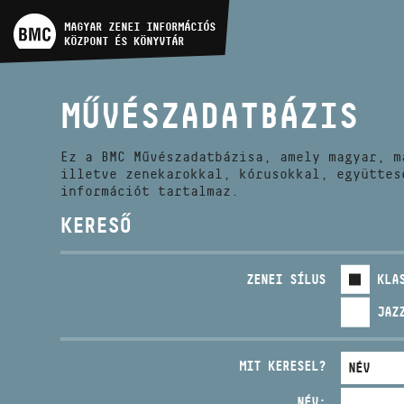
MŰVÉSZADATBÁZIS
MAGYAR ZENEI INFORMÁCIÓS
KÖZPONT ÉS KÖNYVTÁR
ZENEMŰ-ADATBÁZIS
MŰVÉSZADATBÁZIS
ZENEI KÖNYVTÁR, ONLINE
KATALÓGUS
Ez a BMC Művészadatbázisa, amely magyar, m
illetve zenekarokkal, kórusokkal, együttes
információt tartalmaz.
KERESŐ
ZENEI SÍLUS
KLA
JAZ
MIT KERESEL?
NÉV: