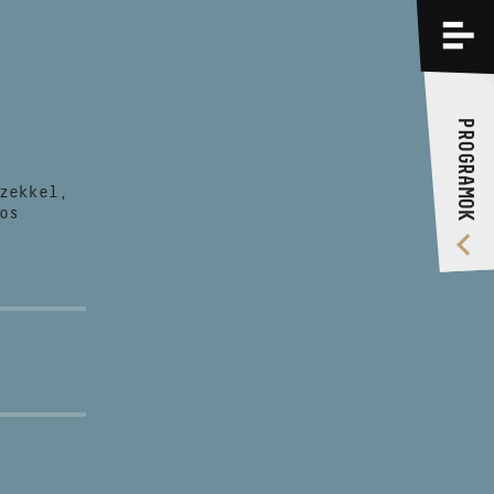
PROGRAMOK
KÉPZÉSEK
PROGRAMOK
RÓLUNK
zekkel,
VIDEÓ GALÉRIA
os