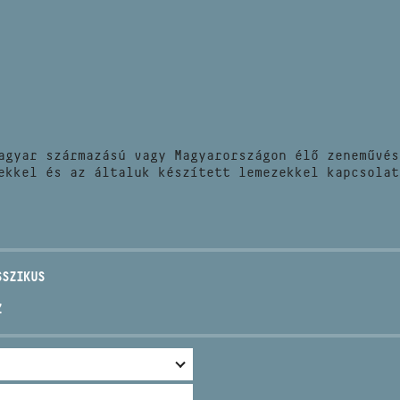
HÍREK
CÍM
VERSENYEK
EMAIL
infokozpont@bmc.hu
KIADVÁNYOK
TELEFON
agyar származású vagy Magyarországon élő zeneművés
KAPCSOLAT
ekkel és az általuk készített lemezekkel kapcsolat
NYITVA TARTÁS
SSZIKUS
Z