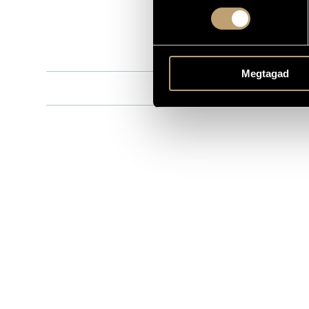
HCD 31779
KATALÓGUSSZÁMA
1999
MEGJELENÉS ÉVE
Részletes ad
RÉSZLETEK
Megtagad
Fers Márta
/
KÖZREMŰKÖDŐK