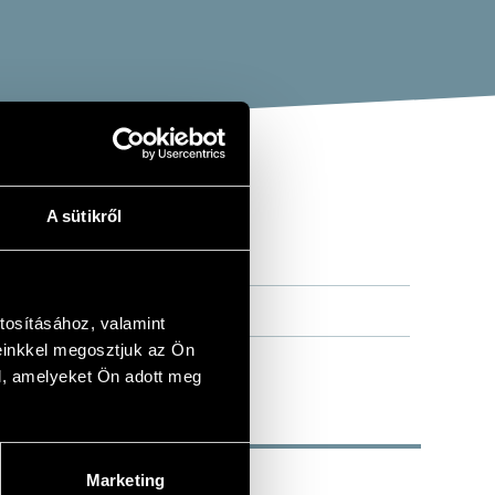
A sütikről
DER
tosításához, valamint
einkkel megosztjuk az Ön
l, amelyeket Ön adott meg
Marketing