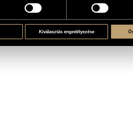
atok
Kiválasztás engedélyezése
Ös
Horváth Anikó
/
Kovács István
/
Pertorini Rezső