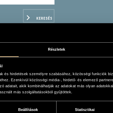
KERESÉS
Részletek
DA, GEORG ANTON: LIE
ál
mak és hirdetések személyre szabásához, közösségi funkciók biz
hez. Ezenkívül közösségi média-, hirdető- és elemező partner
zó adatait, akik kombinálhatják az adatokat más olyan adatokka
sznált más szolgáltatásokból gyűjtöttek.
ADATOK
Beállítások
Statisztikai