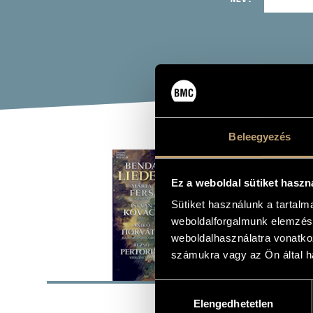
Beleegyezés
BEN
Ez a weboldal sütiket haszn
Album
Sütiket használunk a tartal
weboldalforgalmunk elemzésé
weboldalhasználatra vonatko
számukra vagy az Ön által ha
ALAP
Hozzájárulás
Hungaroton
KIADÓ
Elengedhetetlen
kiválasztása