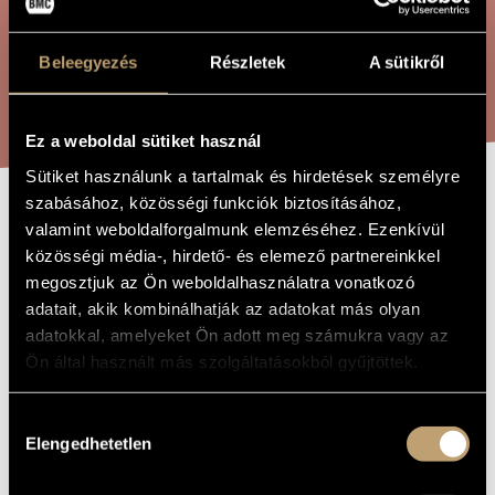
ÖSSZETETT KERESÉS
MŰVÉSZADATBÁZIS
Beleegyezés
Részletek
A sütikről
ZENEMŰ-ADATBÁZIS
KERESÉS
ZENEI KÖNYVTÁR, ONLINE KATALÓGUS
Ez a weboldal sütiket használ
Sütiket használunk a tartalmak és hirdetések személyre
szabásához, közösségi funkciók biztosításához,
ÉGI VIZEK
valamint weboldalforgalmunk elemzéséhez. Ezenkívül
A MŰ CÍME
közösségi média-, hirdető- és elemező partnereinkkel
DICSÉRETE
megosztjuk az Ön weboldalhasználatra vonatkozó
adatait, akik kombinálhatják az adatokat más olyan
adatokkal, amelyeket Ön adott meg számukra vagy az
Bali János
ZENESZERZŐ
Ön által használt más szolgáltatásokból gyűjtöttek.
Égi vizek dicsérete
EREDETI /
MAGYAR CÍM
Hozzájárulás
Praise of Heavenly Waters
IDEGEN
Elengedhetetlen
NYELVŰ /
kiválasztása
ANGOL CÍM
DIY elektronikára
ALCÍM