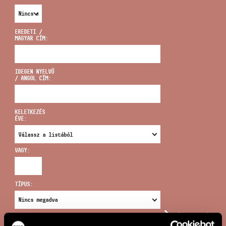
EREDETI /
MAGYAR CÍM:
CÍM
IDEGEN NYELVŰ
/ ANGOL CÍM:
EMAIL
infokozpont@bmc.hu
KELETKEZÉS
ÉVE:
TELEFON
VAGY:
NYITVA TARTÁS
TÍPUS:
ÚJ KERESÉS