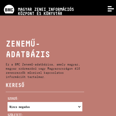
PROGRAMOK
MAGYAR ZENEI INFORMÁCIÓS
MENÜ
KÖZPONT ÉS KÖNYVTÁR
VERSENYEK
KÉPZÉSEK
ZENEMŰ-
ADATBÁZIS
KIADVÁNYOK
Ez a BMC Zenemű-adatbázisa, amely magyar,
RÓLUNK
magyar származású vagy Magyarországon élő
zeneszerzők műveivel kapcsolatos
információt tartalmaz.
KERESŐ
KAPCSOLAT
SZERZŐ:
VIDEÓ GALÉRIA
SZÜLETETT: