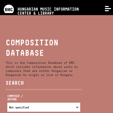
PROGRAMS
HUNGARIAN MUSIC INFORMATION
MENU
CENTER & LIBRARY
COMPETITIONS
TRAININGS
COMPOSITION
DATABASE
RELEASES
This is the Composition Database of BMC,
ABOUT US
which includes information about works by
composers that are either Hungarian or
Hungarian by origin or live in Hungary.
SEARCH
CONTACT
COMPOSER /
AUTHOR:
VIDEO GALLERY