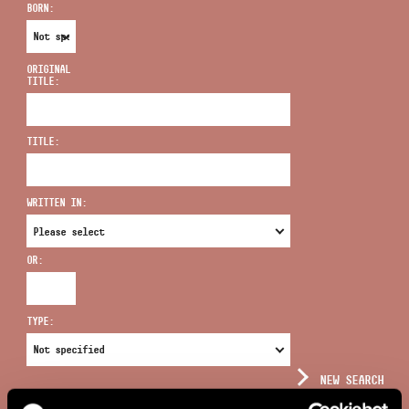
BORN:
ORIGINAL
TITLE:
ADDRESS
TITLE:
EMAIL
infokozpont@bmc.hu
WRITTEN IN:
PHONE
OR:
OPENING HOURS
TYPE:
NEW SEARCH
COMPLEX SEARCH