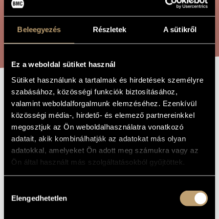
ARTIST DATABASE
COMPOSITION DATABASE
Beleegyezés
Részletek
A sütikről
SEARCH
MUSIC LIBRARY, ONLINE CATALOG
Ez a weboldal sütiket használ
Sütiket használunk a tartalmak és hirdetések személyre
szabásához, közösségi funkciók biztosításához,
PRAISE OF
TITLE OF
valamint weboldalforgalmunk elemzéséhez. Ezenkívül
THE WORK
HEAVENLY
közösségi média-, hirdető- és elemező partnereinkkel
WATERS
megosztjuk az Ön weboldalhasználatra vonatkozó
adatait, akik kombinálhatják az adatokat más olyan
adatokkal, amelyeket Ön adott meg számukra vagy az
Bali János
COMPOSER
Ön által használt más szolgáltatásokból gyűjtöttek.
Égi vizek dicsérete
ORIGINAL /
HUNGARIAN
Hozzájárulás
TITLE
Elengedhetetlen
kiválasztása
Praise of Heavenly Waters
FOREIGN
LANGUAGE /
ENGLISH