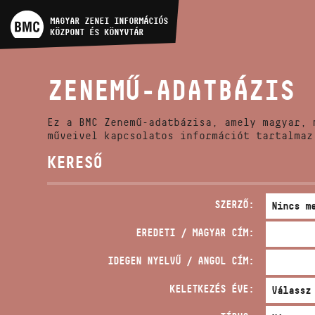
MŰVÉSZADATBÁZIS
MAGYAR ZENEI INFORMÁCIÓS
KÖZPONT ÉS KÖNYVTÁR
ZENEMŰ-ADATBÁZIS
ZENEMŰ-ADATBÁZIS
ZENEI KÖNYVTÁR, ONLINE
KATALÓGUS
Ez a BMC Zenemű-adatbázisa, amely magyar, 
műveivel kapcsolatos információt tartalmaz
KERESŐ
SZERZŐ:
EREDETI / MAGYAR CÍM:
IDEGEN NYELVŰ / ANGOL CÍM:
KELETKEZÉS ÉVE: