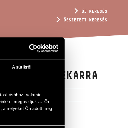
ÚJ KERESÉS
ÖSSZETETT KERESÉS
A sütikről
US KÉP ZENEKARRA
tosításához, valamint
einkkel megosztjuk az Ön
l, amelyeket Ön adott meg