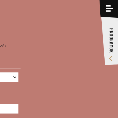
PROGRAMOK
KÉPZÉSEK
PROGRAMOK
RÓLUNK
zők
VIDEÓ GALÉRIA