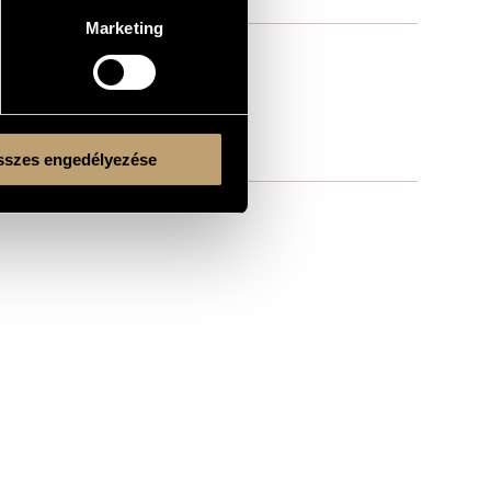
Marketing
szes engedélyezése
yüdi (cond.)