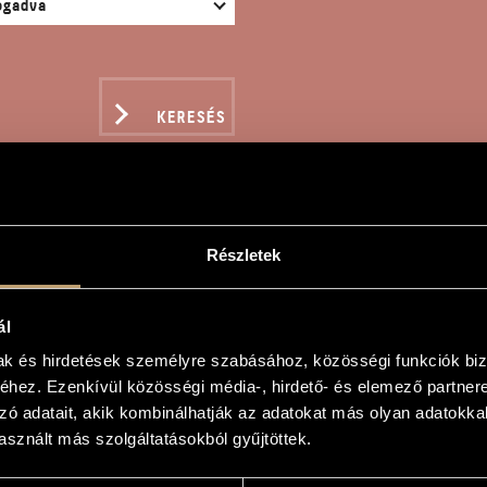
KERESÉS
Részletek
NTVÁRY – 3 SZIMFONIK
ál
szló
mak és hirdetések személyre szabásához, közösségi funkciók biz
hez. Ezenkívül közösségi média-, hirdető- és elemező partner
3 szimfonikus kép zenekarra
zó adatait, akik kombinálhatják az adatokat más olyan adatokka
sznált más szolgáltatásokból gyűjtöttek.
3 Symphonic Pictures for Orchestra