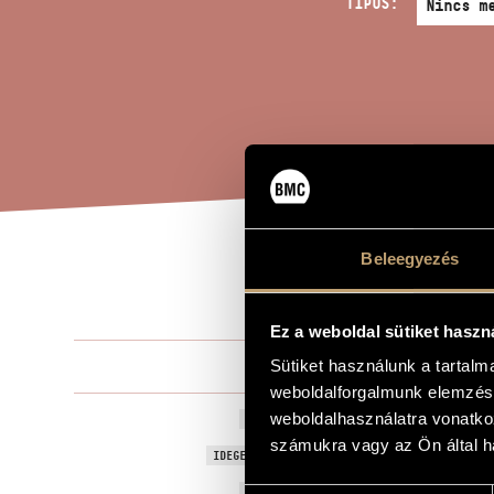
TÍPUS:
Beleegyezés
CSO
A MŰ CÍME
Ez a weboldal sütiket haszn
Dubrovay Lá
Sütiket használunk a tartal
ZENESZERZŐ
weboldalforgalmunk elemzésé
Csontváry – 
weboldalhasználatra vonatko
EREDETI / MAGYAR CÍM
számukra vagy az Ön által ha
Csontváry - 
IDEGEN NYELVŰ / ANGOL CÍM
2013
A MŰ KELETKEZÉSI ÉVE