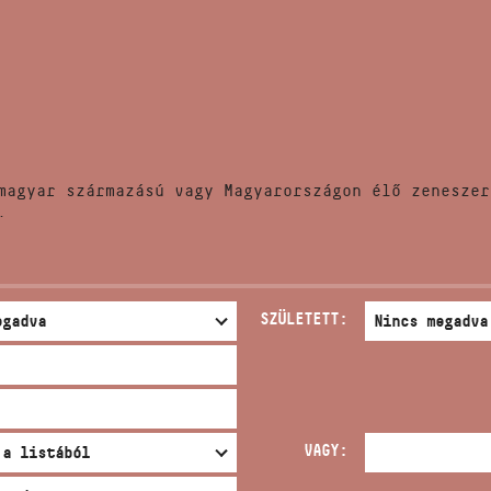
HÍREK
CÍM
VERSENYEK
EMAIL
infokozpont@bmc.hu
KIADVÁNYOK
TELEFON
magyar származású vagy Magyarországon élő zeneszer
KAPCSOLAT
.
NYITVA TARTÁS
SZÜLETETT:
VAGY: