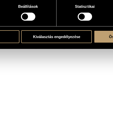
Beállítások
Statisztikai
 zenekarra
chestra
cédrus / The Lonely Cedar
ja Názáretben / Maria´s well in Nazareth
ás a cédrusokhoz Libanonban / Pilgrimage to the Cedars of Lebanon
Kiválasztás engedélyezése
Ös
5, Celebrations Hall, Pesti Vigadó, Budapest; Szeged Symphony Orchestra, Sándor G