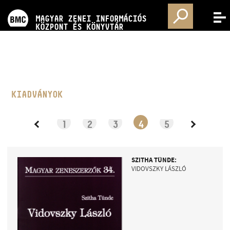
PROGRAMOK
MAGYAR ZENEI INFORMÁCIÓS
MENÜ
KÖZPONT ÉS KÖNYVTÁR
VERSENYEK
KÉPZÉSEK
KIADVÁNYOK
KIADVÁNYOK
1
2
3
4
5
RÓLUNK
SZITHA TÜNDE:
VIDOVSZKY LÁSZLÓ
KAPCSOLAT
VIDEÓ GALÉRIA