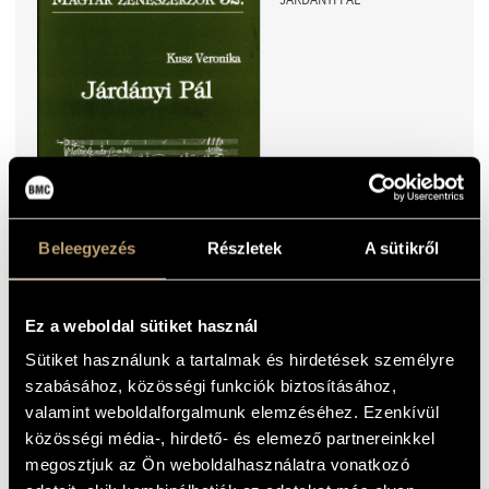
2016
Beleegyezés
Részletek
A sütikről
1500
HUF
ISBN9789631261899
Ez a weboldal sütiket használ
Sütiket használunk a tartalmak és hirdetések személyre
szabásához, közösségi funkciók biztosításához,
SZIKLAVÁRI KÁROLY:
EGRESSY BÉNI (ANGOL)
valamint weboldalforgalmunk elemzéséhez. Ezenkívül
közösségi média-, hirdető- és elemező partnereinkkel
megosztjuk az Ön weboldalhasználatra vonatkozó