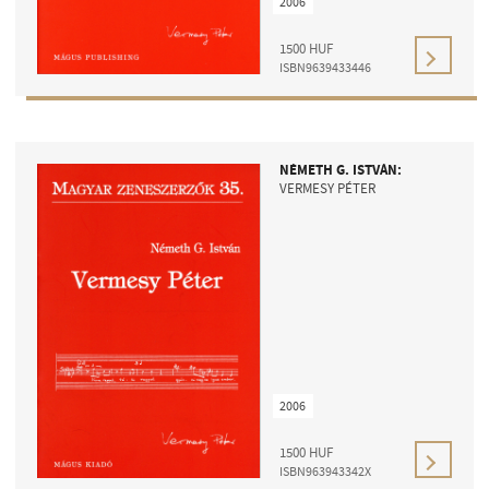
2006
MŰVÉSZADATBÁZIS
1500
HUF
ZENEMŰ-ADATBÁZIS
ISBN9639433446
ZENEI KÖNYVTÁR, ONLINE KATALÓGUS
NÉMETH G. ISTVÁN:
VERMESY PÉTER
2006
1500
HUF
ISBN963943342X