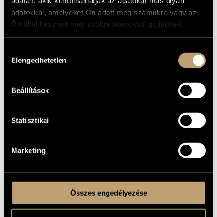
adatait, akik kombinálhatják az adatokat más olyan
adatokkal, amelyeket Ön adott meg számukra vagy az
Ön által használt más szolgáltatásokból gyűjtöttek.
Hozzájárulás
2016
Elengedhetetlen
kiválasztása
1500
HUF
ISBN9789631250190
Beállítások
Statisztikai
LASKAI ANNA:
DÁVID GYULA (ANGOL)
Marketing
Összes engedélyezése