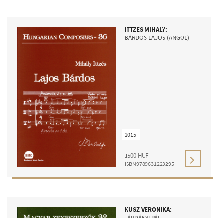
ITTZÉS MIHÁLY:
BÁRDOS LAJOS (ANGOL)
2015
1500
HUF
ISBN9789631229295
KUSZ VERONIKA:
JÁRDÁNYI PÁL