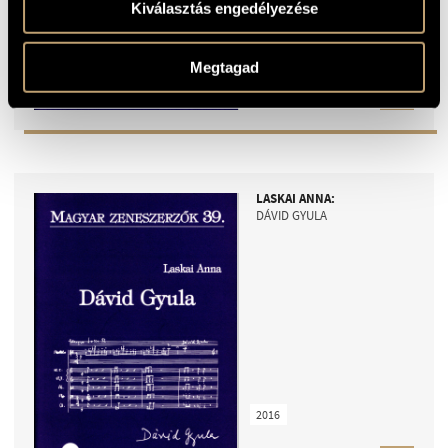
Kiválasztás engedélyezése
2016
Megtagad
1500
HUF
ISBN9786158060127
LASKAI ANNA:
DÁVID GYULA
2016