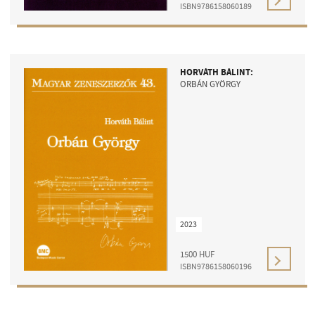
ISBN9786158060189
HORVÁTH BÁLINT:
ORBÁN GYÖRGY
2023
1500
HUF
ISBN9786158060196