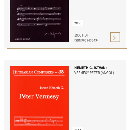
2006
1500
HUF
ISBN9639433434
CÍM
EMAIL
infokozpont@bmc.hu
NÉMETH G. ISTVÁN:
TELEFON
VERMESY PÉTER (ANGOL)
NYITVA TARTÁS