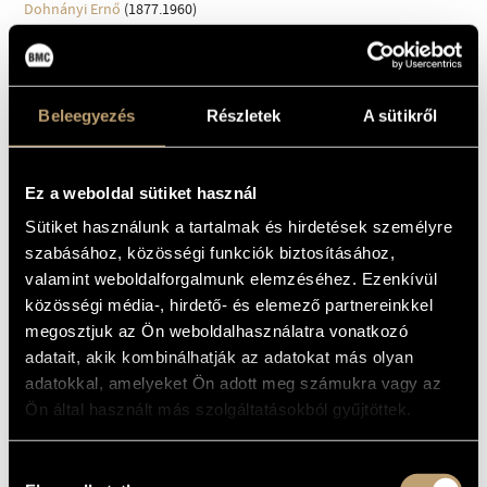
Dohnányi Ernő
(1877.1960)
Dubrovay László
(1943)
Durkó Zsolt
(1934-1997)
Egressy Béni
(1814-1851)
Farkas Ferenc
(1905-2000)
Beleegyezés
Részletek
A sütikről
Fusz János
(1777-1819)
Gárdonyi Zoltán
(1906-1986)
Horusitzky Zoltán
(1903-1985)
Hubay Jenő
(1858-1937)
Ez a weboldal sütiket használ
Huszár Lajos
(1948)
Sütiket használunk a tartalmak és hirdetések személyre
Istvánffy Benedek
(1733-1778)
szabásához, közösségi funkciók biztosításához,
Járdányi Pál
(1920-1966)
valamint weboldalforgalmunk elemzéséhez. Ezenkívül
Jeney Zoltán
(1943-2019)
Kadosa Pál
(1903-1983)
közösségi média-, hirdető- és elemező partnereinkkel
Kocsár Miklós
(1933-2019)
megosztjuk az Ön weboldalhasználatra vonatkozó
Kósa György
(1897-1984)
adatait, akik kombinálhatják az adatokat más olyan
Kurtág György
(1926)
adatokkal, amelyeket Ön adott meg számukra vagy az
Lavotta János
(1764-1820)
Ön által használt más szolgáltatásokból gyűjtöttek.
Lendvay Kamilló
(1928-2016)
Maros Rudolf
(1917-1982)
Mihalovich Ödön
(1842-1929)
Hozzájárulás