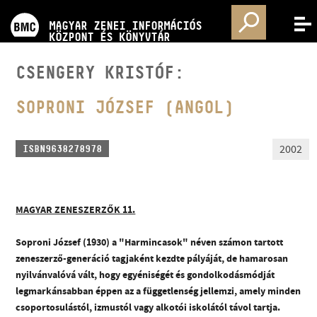
PROGRAMOK
MAGYAR ZENEI INFORMÁCIÓS
MENÜ
KÖZPONT ÉS KÖNYVTÁR
VERSENYEK
CSENGERY KRISTÓF:
KÉPZÉSEK
SOPRONI JÓZSEF (ANGOL)
KIADVÁNYOK
2002
ISBN9638278978
RÓLUNK
MAGYAR ZENESZERZŐK 11.
KAPCSOLAT
Soproni József (1930) a "Harmincasok" néven számon tartott
zeneszerző-generáció tagjaként kezdte pályáját, de hamarosan
nyilvánvalóvá vált, hogy egyéniségét és gondolkodásmódját
VIDEÓ GALÉRIA
legmarkánsabban éppen az a függetlenség jellemzi, amely minden
csoportosulástól, izmustól vagy alkotói iskolától távol tartja.