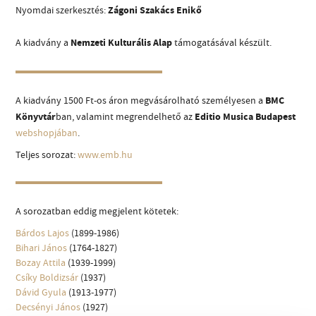
Nyomdai szerkesztés:
Zágoni Szakács Enikő
MŰVÉSZADATBÁZIS
ZENEMŰ-ADATBÁZIS
A kiadvány a
Nemzeti Kulturális Alap
támogatásával készült.
ZENEI KÖNYVTÁR, ONLINE KATALÓGUS
A kiadvány 1500 Ft-os áron megvásárolható személyesen a
BMC
Könyvtár
ban, valamint megrendelhető az
Editio Musica Budapest
webshopjában
.
Teljes sorozat:
www.emb.hu
A sorozatban eddig megjelent kötetek:
Bárdos Lajos
(1899-1986)
Bihari János
(1764-1827)
Bozay Attila
(1939-1999)
Csíky Boldizsár
(1937)
Dávid Gyula
(1913-1977)
Decsényi János
(1927)