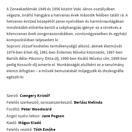
A Zeneakadémiát 1949 és 1956 között Viski János osztályában
végezte, önálló hangjára a hatvanas évek második felében talált rá. A
hetvenes évtized közepétől zenei nyelvében és harmóniavilágában
mindinkább előtérbe került a széphangzás igénye: ez a törekvés a
kilencvenes évek zongoraszonátáiban, vonósnégyeseiben és egyházi
kompozícióiban teljesedett ki.
CÍM
Soproni József kivételes termékenységű alkotó, akinek életművét
1974-ben Erkel-díj, 1981-ben Érdemes Művész kitüntetés, 1987-ben
EMAIL
Bartók Béla–Pásztory Ditta-díj, 1990-ben Kiváló Művész cím, 1999-ben
infokozpont@bmc.hu
pedig Kossuth-díj ismerte el. Munkásságát elsőként ez a tanulmány
elemzi átfogóan – a művek bemutatását műjegyzék és diszkográfia
TELEFON
egészíti ki.
NYITVA TARTÁS
Szerző:
Csengery Kristóf
Felelős szerkesztő, sorozatszerkesztő:
Berlász Melinda
Fordító:
Peter Woodward
Angol nyelvi lektor:
Jane Pogson
Kiadó:
Mágus Kiadó
Felelős vezető:
Tóth Emőke