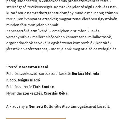
pedig Budapesten, a Zeneakadémia professzoraként fejtette ki
szerteágazó tevékenységét. Korszakos jelentőségű Bach- és Liszt-
kutatásait a nemzetközi zenetudomány mind a mai napig számon
tartja. Tanítványai az ezredvég magyar zenei életében úgyszólván
minden fórumon jelen vannak.
Zeneszerzői életművéről – amelyben a szimfonikus- és
versenyművek mellett elsősorban kamarazenei műalkotások,
CÍM
orgonadarabok és vokális egyházzenei kompozíciók, kantáták
játsszák a vezérszerepet, - most jelenik meg az első összefoglalás.
EMAIL
infokozpont@bmc.hu
Szerző:
Karasszon Dezső
TELEFON
Felelős szerkesztő, sorozatszerkesztő:
Berlász Melinda
Kiadó:
Mágus Kiadó
NYITVA TARTÁS
Felelős vezető:
Tóth Emőke
Nyomdai szerkesztés:
Csordás Réka
A kiadvány a
Nemzeti Kulturális Alap
támogatásával készült.