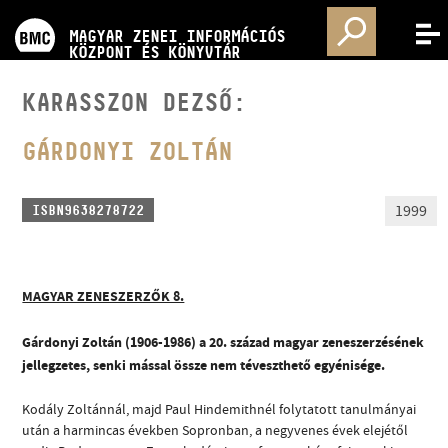
PROGRAMOK
MAGYAR ZENEI INFORMÁCIÓS
MENÜ
KÖZPONT ÉS KÖNYVTÁR
VERSENYEK
KARASSZON DEZSŐ:
KÉPZÉSEK
GÁRDONYI ZOLTÁN
KIADVÁNYOK
1999
ISBN9638278722
RÓLUNK
MAGYAR ZENESZERZŐK 8.
KAPCSOLAT
Gárdonyi Zoltán (1906-1986) a 20. század magyar zeneszerzésének
jellegzetes, senki mással össze nem téveszthető egyénisége.
VIDEÓ GALÉRIA
Kodály Zoltánnál, majd Paul Hindemithnél folytatott tanulmányai
után a harmincas években Sopronban, a negyvenes évek elejétől