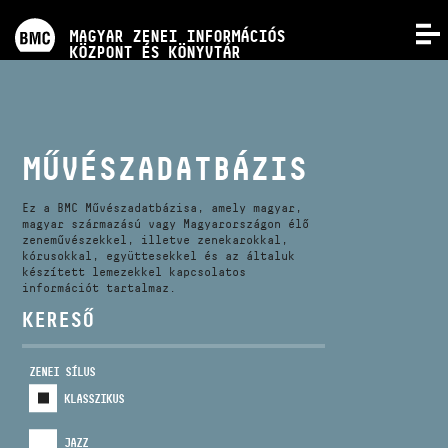
PROGRAMOK
MAGYAR ZENEI INFORMÁCIÓS
MENÜ
KÖZPONT ÉS KÖNYVTÁR
VERSENYEK
KÉPZÉSEK
MŰVÉSZADATBÁZIS
KIADVÁNYOK
Ez a BMC Művészadatbázisa, amely magyar,
magyar származású vagy Magyarországon élő
zeneművészekkel, illetve zenekarokkal,
kórusokkal, együttesekkel és az általuk
RÓLUNK
készített lemezekkel kapcsolatos
információt tartalmaz.
KERESŐ
KAPCSOLAT
ZENEI SÍLUS
VIDEÓ GALÉRIA
KLASSZIKUS
JAZZ