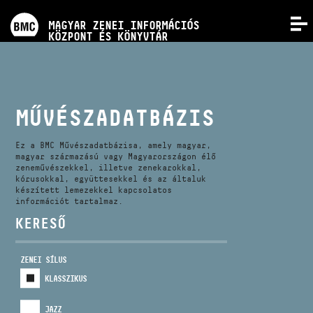
PROGRAMOK
MAGYAR ZENEI INFORMÁCIÓS
MENÜ
KÖZPONT ÉS KÖNYVTÁR
VERSENYEK
KÉPZÉSEK
MŰVÉSZADATBÁZIS
KIADVÁNYOK
Ez a BMC Művészadatbázisa, amely magyar,
magyar származású vagy Magyarországon élő
zeneművészekkel, illetve zenekarokkal,
kórusokkal, együttesekkel és az általuk
RÓLUNK
készített lemezekkel kapcsolatos
információt tartalmaz.
KERESŐ
KAPCSOLAT
ZENEI SÍLUS
VIDEÓ GALÉRIA
KLASSZIKUS
JAZZ