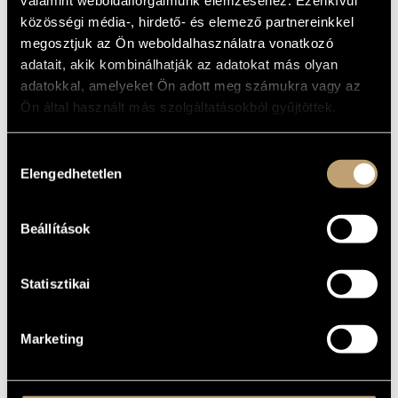
ALAPADATOK
valamint weboldalforgalmunk elemzéséhez. Ezenkívül
MŰVÉSZADATBÁZIS
közösségi média-, hirdető- és elemező partnereinkkel
SZÜLETÉSI
megosztjuk az Ön weboldalhasználatra vonatkozó
HELY
ZENEMŰ-ADATBÁZIS
adatait, akik kombinálhatják az adatokat más olyan
SZÜLETÉSI
DÁTUM
adatokkal, amelyeket Ön adott meg számukra vagy az
ZENEI KÖNYVTÁR, ONLINE KATALÓGUS
Ön által használt más szolgáltatásokból gyűjtöttek.
DISZKOGRÁFIA
Hozzájárulás
DÁTUM
CÍM
KIADÓ
KÓD
MEGJEGYZÉS
Elengedhetetlen
kiválasztása
Olsvay Endre:
HCD
2003
Tengerszem
Hungaroton
32178
(Tarn)
Beállítások
Statisztikai
Marketing