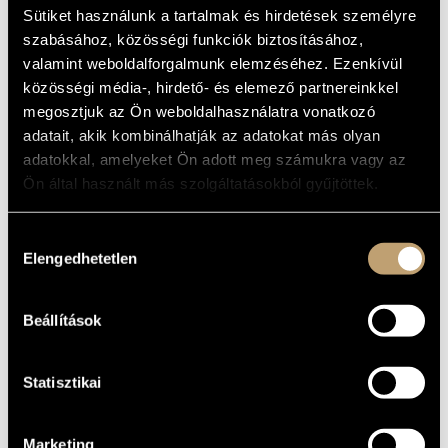
ALAPADATOK
MŰVÉSZADATBÁZIS
Sütiket használunk a tartalmak és hirdetések személyre
szabásához, közösségi funkciók biztosításához,
SZÜLETÉSI
HELY
ZENEMŰ-ADATBÁZIS
valamint weboldalforgalmunk elemzéséhez. Ezenkívül
SZÜLETÉSI
közösségi média-, hirdető- és elemező partnereinkkel
DÁTUM
ZENEI KÖNYVTÁR, ONLINE KATALÓGUS
megosztjuk az Ön weboldalhasználatra vonatkozó
adatait, akik kombinálhatják az adatokat más olyan
DISZKOGRÁFIA
adatokkal, amelyeket Ön adott meg számukra vagy az
Ön által használt más szolgáltatásokból gyűjtöttek.
DÁTUM
CÍM
KIADÓ
KÓD
MEGJEGYZÉS
Fiatal zeneszerzők
csoportja, Antológia
SLPX
1988
2.
Hungaroton
LP
Hozzájárulás
12946
(Young Composer's
Elengedhetetlen
Group, Anthology 2.)
kiválasztása
Tihanyi László:
Árnyjáték
BMC
BMC CD
1999
(Schattenspiel)
Records
027
(Shadowplay)
Beállítások
Olsvay Endre:
HCD
2003
Tengerszem
Hungaroton
32178
(Tarn)
Statisztikai
Marketing