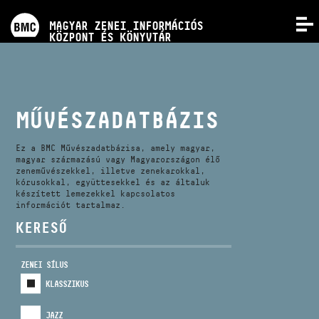
PROGRAMOK
MAGYAR ZENEI INFORMÁCIÓS
MENÜ
KÖZPONT ÉS KÖNYVTÁR
VERSENYEK
KÉPZÉSEK
MŰVÉSZADATBÁZIS
KIADVÁNYOK
Ez a BMC Művészadatbázisa, amely magyar,
magyar származású vagy Magyarországon élő
zeneművészekkel, illetve zenekarokkal,
kórusokkal, együttesekkel és az általuk
RÓLUNK
készített lemezekkel kapcsolatos
információt tartalmaz.
KERESŐ
KAPCSOLAT
ZENEI SÍLUS
VIDEÓ GALÉRIA
KLASSZIKUS
JAZZ