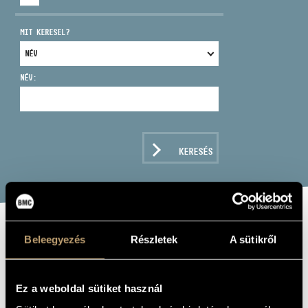
MIT KERESEL?
NÉV:
CÍM
EMAIL
infokozpont@bmc.hu
KERESÉS
TELEFON
NYITVA TARTÁS
KACZANDER
Beleegyezés
Részletek
A sütikről
ORSOLYA
Ez a weboldal sütiket használ
fuvola