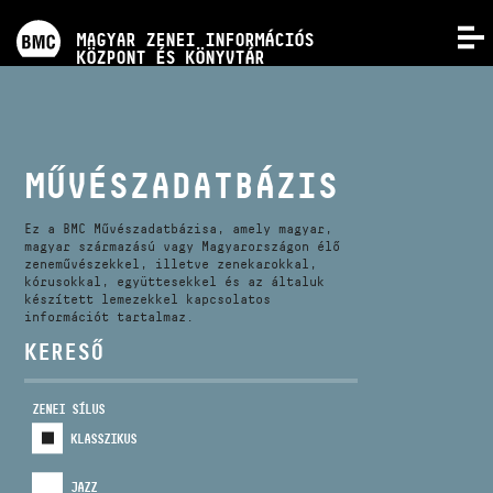
PROGRAMOK
MAGYAR ZENEI INFORMÁCIÓS
MENÜ
KÖZPONT ÉS KÖNYVTÁR
VERSENYEK
KÉPZÉSEK
MŰVÉSZADATBÁZIS
KIADVÁNYOK
Ez a BMC Művészadatbázisa, amely magyar,
magyar származású vagy Magyarországon élő
zeneművészekkel, illetve zenekarokkal,
kórusokkal, együttesekkel és az általuk
RÓLUNK
készített lemezekkel kapcsolatos
információt tartalmaz.
KERESŐ
KAPCSOLAT
ZENEI SÍLUS
VIDEÓ GALÉRIA
KLASSZIKUS
JAZZ