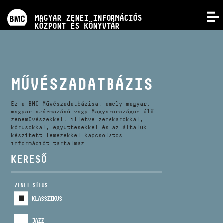
PROGRAMOK
MAGYAR ZENEI INFORMÁCIÓS
MENÜ
KÖZPONT ÉS KÖNYVTÁR
VERSENYEK
KÉPZÉSEK
MŰVÉSZADATBÁZIS
KIADVÁNYOK
Ez a BMC Művészadatbázisa, amely magyar,
magyar származású vagy Magyarországon élő
zeneművészekkel, illetve zenekarokkal,
kórusokkal, együttesekkel és az általuk
RÓLUNK
készített lemezekkel kapcsolatos
információt tartalmaz.
KERESŐ
KAPCSOLAT
ZENEI SÍLUS
VIDEÓ GALÉRIA
KLASSZIKUS
JAZZ