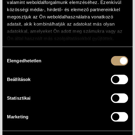
ALAPADATOK
valamint weboldalforgalmunk elemzéséhez. Ezenkívül
MŰVÉSZADATBÁZIS
közösségi média-, hirdető- és elemező partnereinkkel
Kétegyháza
SZÜLETÉSI
HELY
megosztjuk az Ön weboldalhasználatra vonatkozó
ZENEMŰ-ADATBÁZIS
1946
adatait, akik kombinálhatják az adatokat más olyan
SZÜLETÉSI
DÁTUM
adatokkal, amelyeket Ön adott meg számukra vagy az
ZENEI KÖNYVTÁR, ONLINE KATALÓGUS
Ön által használt más szolgáltatásokból gyűjtöttek.
BIOGRÁFIA
DISZKOGRÁFIA
Hozzájárulás
Elengedhetetlen
kiválasztása
Trombitaművész; a Weiner Leó Zeneiskola és Zeneművészeti
Szakközépiskola tanára és igazgatója; az iskola
fúvószenekarának alapítója, karmestere; a zeneiskolák
hivatalos tananyagának, a trombitaiskolának társszerzője,
az alapfokú trombitaoktatás tantervének összeállítója.
Beállítások
Statisztikai
Marketing