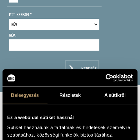
MIT KERESEL?
NÉV:
CÍM
EMAIL
infokozpont@bmc.hu
KERESÉS
TELEFON
NYITVA TARTÁS
Beleegyezés
Részletek
A sütikről
SZTÁN ISTVÁN
Ez a weboldal sütiket használ
trombita
Sütiket használunk a tartalmak és hirdetések személyre
szabásához, közösségi funkciók biztosításához,