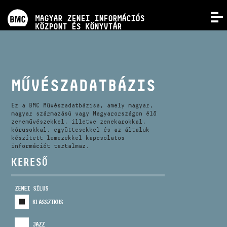
PROGRAMOK
MAGYAR ZENEI INFORMÁCIÓS
MENÜ
KÖZPONT ÉS KÖNYVTÁR
VERSENYEK
KÉPZÉSEK
MŰVÉSZADATBÁZIS
KIADVÁNYOK
Ez a BMC Művészadatbázisa, amely magyar,
magyar származású vagy Magyarországon élő
zeneművészekkel, illetve zenekarokkal,
kórusokkal, együttesekkel és az általuk
RÓLUNK
készített lemezekkel kapcsolatos
információt tartalmaz.
KERESŐ
KAPCSOLAT
ZENEI SÍLUS
VIDEÓ GALÉRIA
KLASSZIKUS
JAZZ