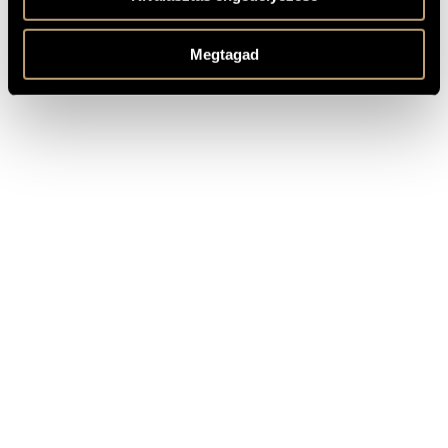
Charpentier,
In Nativitatem Domini
Marc-Antoine
Canticum H. 416
Megtagad
Charpentier,
Salve Regina - három kórusra
Marc-Antoine
H. 24