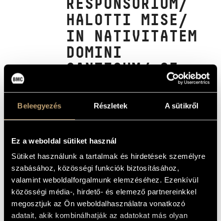
RESPONSORIUM/
MŰVÉSZADATBÁZIS
HALOTTI MISE/
ZENEMŰ-ADATBÁZIS
IN NATIVITATEM
DOMINI
ZENEI KÖNYVTÁR, ONLINE KATALÓGUS
CANTICUM/ 87.
ZSOLTÁR/ SALVE
REGINA
Beleegyezés
Részletek
A sütikről
(CHARPENTIER, MARC-ANTOINE:
SECOND RÉPONS/ MESSE DES MORTS/
IN NATIVITATEM DOMINI CANTICUM/
PSALMUS DAVIDIS 87US/ SALVE
Ez a weboldal sütiket használ
REGINA)
Sütiket használunk a tartalmak és hirdetések személyre
Album
szabásához, közösségi funkciók biztosításához,
valamint weboldalforgalmunk elemzéséhez. Ezenkívül
ALAPADATOK
közösségi média-, hirdető- és elemező partnereinkkel
megosztjuk az Ön weboldalhasználatra vonatkozó
Hungaroton
KIADÓ
adatait, akik kombinálhatják az adatokat más olyan
HCD 32235
KATALÓGUSSZÁMA