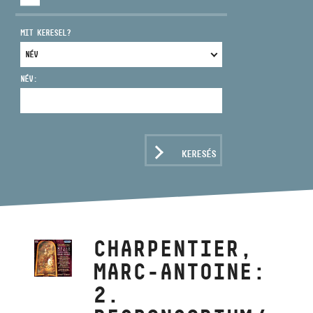
MIT KERESEL?
NÉV:
CÍM
EMAIL
infokozpont@bmc.hu
KERESÉS
TELEFON
NYITVA TARTÁS
CHARPENTIER,
MARC-ANTOINE:
2.