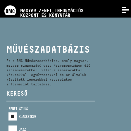
PROGRAMOK
MAGYAR ZENEI INFORMÁCIÓS
MENÜ
KÖZPONT ÉS KÖNYVTÁR
VERSENYEK
KÉPZÉSEK
MŰVÉSZADATBÁZIS
KIADVÁNYOK
Ez a BMC Művészadatbázisa, amely magyar,
magyar származású vagy Magyarországon élő
zeneművészekkel, illetve zenekarokkal,
kórusokkal, együttesekkel és az általuk
RÓLUNK
készített lemezekkel kapcsolatos
információt tartalmaz.
KERESŐ
KAPCSOLAT
ZENEI SÍLUS
VIDEÓ GALÉRIA
KLASSZIKUS
JAZZ