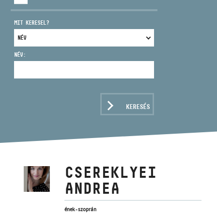
MIT KERESEL?
NÉV:
CÍM
EMAIL
infokozpont@bmc.hu
KERESÉS
TELEFON
NYITVA TARTÁS
CSEREKLYEI
ANDREA
ének - szoprán