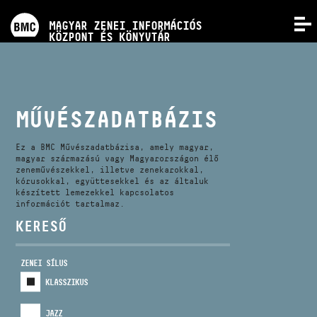
PROGRAMOK
MAGYAR ZENEI INFORMÁCIÓS
MENÜ
KÖZPONT ÉS KÖNYVTÁR
VERSENYEK
KÉPZÉSEK
MŰVÉSZADATBÁZIS
KIADVÁNYOK
Ez a BMC Művészadatbázisa, amely magyar,
magyar származású vagy Magyarországon élő
zeneművészekkel, illetve zenekarokkal,
kórusokkal, együttesekkel és az általuk
RÓLUNK
készített lemezekkel kapcsolatos
információt tartalmaz.
KERESŐ
KAPCSOLAT
ZENEI SÍLUS
VIDEÓ GALÉRIA
KLASSZIKUS
JAZZ