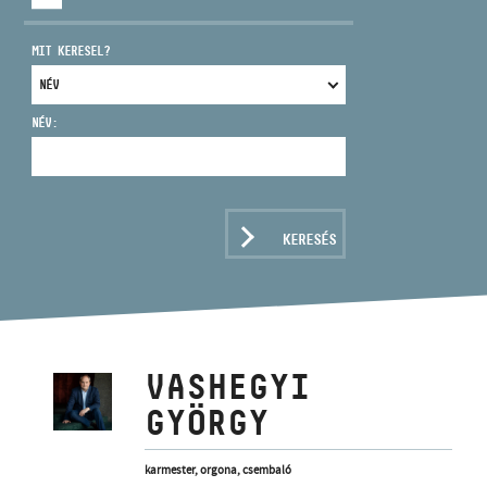
MIT KERESEL?
NÉV:
CÍM
EMAIL
infokozpont@bmc.hu
KERESÉS
TELEFON
NYITVA TARTÁS
VASHEGYI
GYÖRGY
karmester, orgona, csembaló