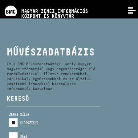
PROGRAMOK
MAGYAR ZENEI INFORMÁCIÓS
MENÜ
KÖZPONT ÉS KÖNYVTÁR
VERSENYEK
KÉPZÉSEK
MŰVÉSZADATBÁZIS
KIADVÁNYOK
Ez a BMC Művészadatbázisa, amely magyar,
magyar származású vagy Magyarországon élő
zeneművészekkel, illetve zenekarokkal,
kórusokkal, együttesekkel és az általuk
RÓLUNK
készített lemezekkel kapcsolatos
információt tartalmaz.
KERESŐ
KAPCSOLAT
ZENEI SÍLUS
VIDEÓ GALÉRIA
KLASSZIKUS
JAZZ