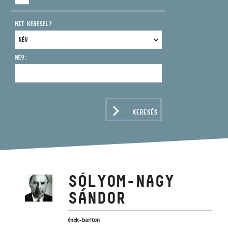
MIT KERESEL?
NÉV:
CÍM
EMAIL
infokozpont@bmc.hu
KERESÉS
TELEFON
NYITVA TARTÁS
SÓLYOM-NAGY
SÁNDOR
ének - bariton