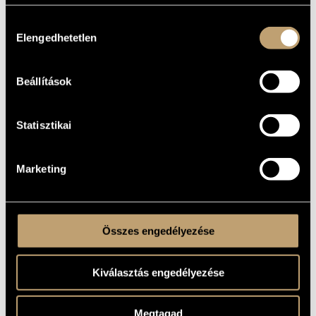
1986 óta az Országos (ma Nemzeti) Filharmónia szólistája.
Hozzájárulás
Repertoárja a XVI. századi művektől a XIX.századi művekig
terjed.
Elengedhetetlen
kiválasztása
1987-ben a Magyar Rádió Nívódíjával, 1989-ben pedig Liszt
Díjjal tüntették ki. 1999-ben a megkapta Magyar Köztársaság
Kiváló Művésze címet. 2018-ban Kossuth-díjjal ismerték el
munkásságát.
Beállítások
Szerepelt Európa szinte valamennyi országában, Londonban
fellépett Ton Koopmannal, turnézott Ausztráliában, az
Australian Chamber Orchestrával, az Egyesült Államokban a
Statisztikai
San Francisco-i Philharmonia Baroque Orchestrával
(Nicholas McGegan vezényletével) és Izraelben. Rendszeres
vendége a nagy régizenei fesztiváloknak (Innsbruck, Gent,
Regensburg, Göttingen, Karlsruhe, stb.) és számos felvételt
készitett a Westdeutsche Rundfunk számára (Hermann Max),
Marketing
amelyek közül 1998-ban jelent meg CD-n Johann Ludwig Bach
Trauermusikja. Rendszeresen dolgozik a milánói Il Giardino
Armonicoval (Giovanni Antonini).
Különös gondot fordít a régi magyar muzsika ápolására,
amit számtalan hangversenyének műsora illetve az Ars
Renata Szólóénekegyüttessel és a Vagantes Trióval készitett
Összes engedélyezése
lemeze (Magyar énekek a XVII. századból) is tanusít.
A Magyar Művészeti Akadémia Zeneművészeti Tagozatának
levelező tagja.
Kiválasztás engedélyezése
Zádori Mária aktuális koncertjei
Koncertkalendárium
(www.muzsikalendarium.hu)
Megtagad