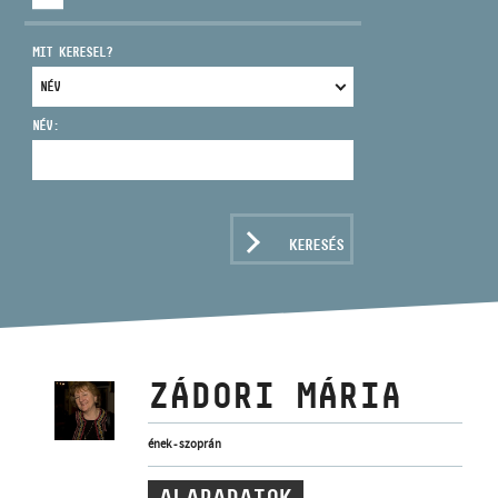
MIT KERESEL?
NÉV:
CÍM
EMAIL
infokozpont@bmc.hu
KERESÉS
TELEFON
NYITVA TARTÁS
ZÁDORI MÁRIA
ének - szoprán