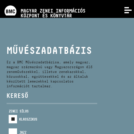
PROGRAMOK
MAGYAR ZENEI INFORMÁCIÓS
MENÜ
KÖZPONT ÉS KÖNYVTÁR
VERSENYEK
KÉPZÉSEK
MŰVÉSZADATBÁZIS
KIADVÁNYOK
Ez a BMC Művészadatbázisa, amely magyar,
magyar származású vagy Magyarországon élő
zeneművészekkel, illetve zenekarokkal,
kórusokkal, együttesekkel és az általuk
RÓLUNK
készített lemezekkel kapcsolatos
információt tartalmaz.
KERESŐ
KAPCSOLAT
ZENEI SÍLUS
VIDEÓ GALÉRIA
KLASSZIKUS
JAZZ