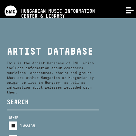
PROGRAMS
HUNGARIAN MUSIC INFORMATION
MENU
CENTER & LIBRARY
COMPETITIONS
TRAININGS
ARTIST DATABASE
RELEASES
This is the Artist Database of BMC, which
includes information about composers,
musicians, orchestras, choirs and groups
that are either Hungarian or Hungarian by
ABOUT US
origin or live in Hungary, as well as
information about releases recorded with
them.
CONTACT
SEARCH
GENRE
VIDEO GALLERY
CLASSICAL