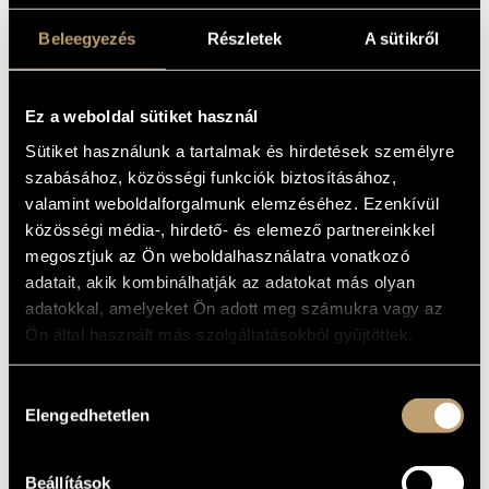
ARTIST DATABASE
BASIC DATA
Beleegyezés
Részletek
A sütikről
COMPOSITION DATABASE
Budapest
PLACE OF
BIRTH
MUSIC LIBRARY, ONLINE CATALOG
Ez a weboldal sütiket használ
1969
DATE OF
BIRTH
Sütiket használunk a tartalmak és hirdetések személyre
ESP Group
ORCHESTRA
szabásához, közösségi funkciók biztosításához,
http://etyi.net
WEB
valamint weboldalforgalmunk elemzéséhez. Ezenkívül
http://www.esp.hu
közösségi média-, hirdető- és elemező partnereinkkel
AF Studio, Piliscsaba
FURTHER
CONTACT
megosztjuk az Ön weboldalhasználatra vonatkozó
adatait, akik kombinálhatják az adatokat más olyan
DISCOGRAPHY
adatokkal, amelyeket Ön adott meg számukra vagy az
Ön által használt más szolgáltatásokból gyűjtöttek.
YEAR
TITLE
PUBLISHER
CODE
REMARK
Bouvard &
VBP
1995
ESP Group: Waiting
Pécuchet
033
Hozzájárulás
BMC
BMC CD
Elengedhetetlen
kiválasztása
1999
ESP Group: Colours
Records
033
Jazz+Az: One More Go
BMC
BMC
2000
PCD
(Jazz+Az: Egynek Jó
Records
032/A
Volt)
Beállítások