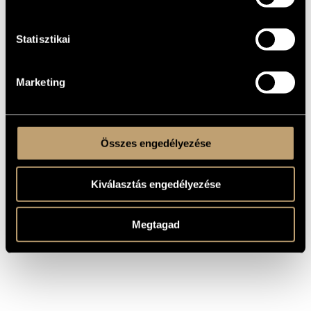
ESP Group: Night
BMC
BMC CD
2001
Sounds
Records
050
Károly
Makk: A
Statisztikai
Long
Segments
TOM-TOM
TTCD
2003
Weekend in
Records
49
(Metszetek)
Pest and
Buda - film
music
Marketing
Not for
BMC
sale - only
2005
Hungarian Jazz Store
BMC HMIC
PCD
for
016
promotion /
4 CDs
Összes engedélyezése
Kiválasztás engedélyezése
Megtagad