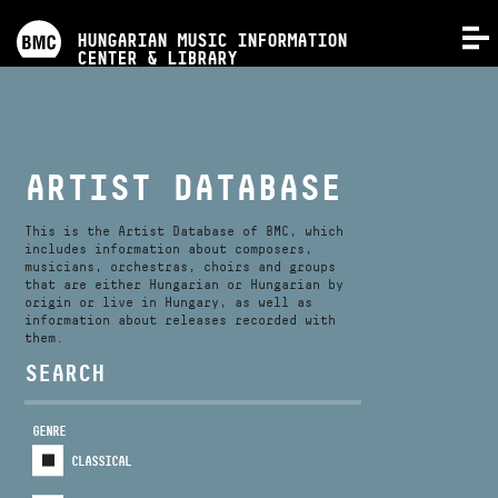
PROGRAMS
HUNGARIAN MUSIC INFORMATION
MENU
CENTER & LIBRARY
COMPETITIONS
TRAININGS
ARTIST DATABASE
RELEASES
This is the Artist Database of BMC, which
includes information about composers,
musicians, orchestras, choirs and groups
that are either Hungarian or Hungarian by
ABOUT US
origin or live in Hungary, as well as
information about releases recorded with
them.
CONTACT
SEARCH
GENRE
VIDEO GALLERY
CLASSICAL