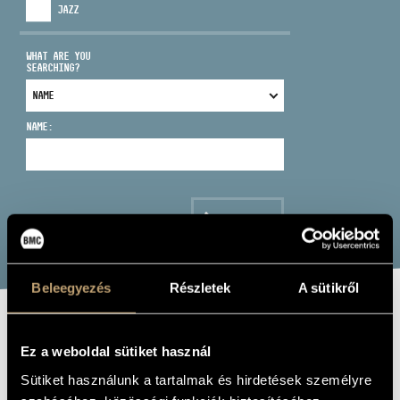
JAZZ
WHAT ARE YOU
SEARCHING?
ADDRESS
NAME:
EMAIL
infokozpont@bmc.hu
PHONE
SEARCH
OPENING HOURS
Beleegyezés
Részletek
A sütikről
JAZZ+AZ: ONE
Ez a weboldal sütiket használ
MORE GO
Sütiket használunk a tartalmak és hirdetések személyre
(JAZZ+AZ: EGYNEK JÓ VOLT)