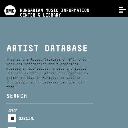
PROGRAMS
HUNGARIAN MUSIC INFORMATION
MENU
CENTER & LIBRARY
COMPETITIONS
TRAININGS
ARTIST DATABASE
RELEASES
This is the Artist Database of BMC, which
includes information about composers,
musicians, orchestras, choirs and groups
that are either Hungarian or Hungarian by
ABOUT US
origin or live in Hungary, as well as
information about releases recorded with
them.
CONTACT
SEARCH
GENRE
VIDEO GALLERY
CLASSICAL