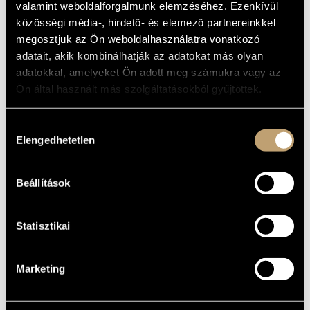
valamint weboldalforgalmunk elemzéséhez. Ezenkívül
ARTIST DATABASE
Album
közösségi média-, hirdető- és elemező partnereinkkel
megosztjuk az Ön weboldalhasználatra vonatkozó
BASIC DATA
COMPOSITION DATABASE
adatait, akik kombinálhatják az adatokat más olyan
BMC Records
LABEL
MUSIC LIBRARY, ONLINE CATALOG
adatokkal, amelyeket Ön adott meg számukra vagy az
BMC CD 050
Ön által használt más szolgáltatásokból gyűjtöttek.
CATALOGUE
NO.
2001
DATE OF
Hozzájárulás
RELEASE
Elengedhetetlen
kiválasztása
More about the CD
DETAILS
Erdélyi Péter
/
Gyenge Lajos
/
Gőz László
/
Studniczky László
CONTRIBUTORS
'Zsatyi'
Beállítások
Statisztikai
Marketing