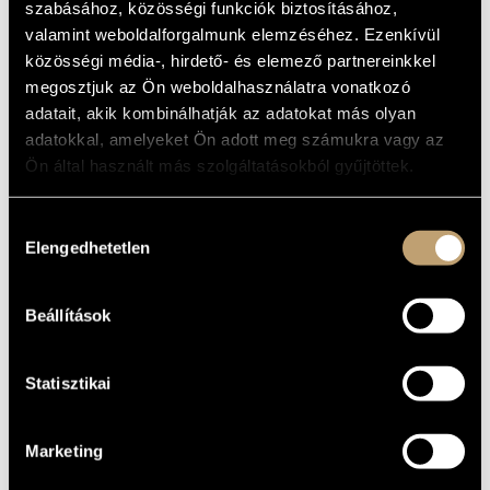
szabásához, közösségi funkciók biztosításához,
ARTIST DATABASE
BASIC DATA
valamint weboldalforgalmunk elemzéséhez. Ezenkívül
közösségi média-, hirdető- és elemező partnereinkkel
COMPOSITION DATABASE
PLACE OF
megosztjuk az Ön weboldalhasználatra vonatkozó
BIRTH
adatait, akik kombinálhatják az adatokat más olyan
MUSIC LIBRARY, ONLINE CATALOG
1969
DATE OF
BIRTH
adatokkal, amelyeket Ön adott meg számukra vagy az
Budapesti Csellóegyüttes (Hungarian Cello Orchestra)
/
Free
Ön által használt más szolgáltatásokból gyűjtöttek.
ORCHESTRA
Style Chamber Orchestra
Hozzájárulás
DISCOGRAPHY
Elengedhetetlen
kiválasztása
YEAR
TITLE
PUBLISHER
CODE
REMARK
Cellomania
HCD
2003
Hungaroton
Beállítások
32108
(Csellómánia)
HCD
2004
Aubade
Hungaroton
32238
Statisztikai
Marketing