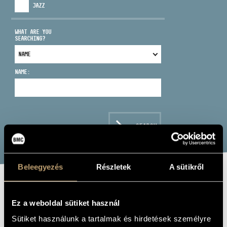
JAZZ
WHAT ARE YOU
SEARCHING?
ADDRESS
NAME:
EMAIL
infokozpont@bmc.hu
PHONE
SEARCH
OPENING HOURS
Beleegyezés
Részletek
A sütikről
STURCZ ANDRÁS
Ez a weboldal sütiket használ
cello
Sütiket használunk a tartalmak és hirdetések személyre