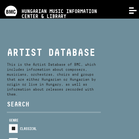
PROGRAMS
HUNGARIAN MUSIC INFORMATION
MENU
CENTER & LIBRARY
COMPETITIONS
TRAININGS
ARTIST DATABASE
RELEASES
This is the Artist Database of BMC, which
includes information about composers,
musicians, orchestras, choirs and groups
that are either Hungarian or Hungarian by
ABOUT US
origin or live in Hungary, as well as
information about releases recorded with
them.
CONTACT
SEARCH
GENRE
VIDEO GALLERY
CLASSICAL