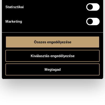
Statisztikai
WORKS
Marketing
COMPOSER
TITLE
Missa Coronationalis (S.11) /
Liszt Ferenc
Hungarian Coronation Mass (S.11)
Összes engedélyezése
Kiválasztás engedélyezése
Megtagad