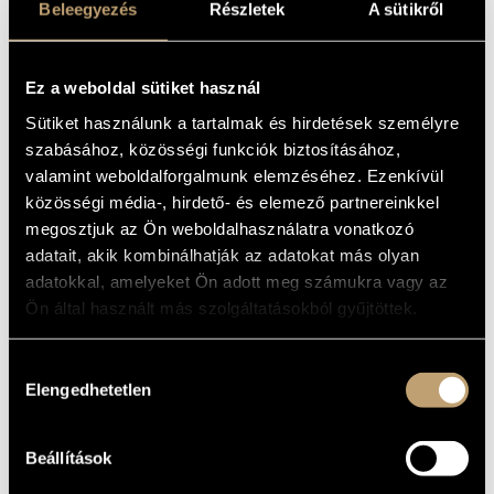
CORONATION
Beleegyezés
Részletek
A sütikről
ARTIST DATABASE
MASS R. 487
COMPOSITION DATABASE
(LISZT FERENC: MAGYAR
KORONÁZÁSI MISE R. 487)
Ez a weboldal sütiket használ
MUSIC LIBRARY, ONLINE CATALOG
Sütiket használunk a tartalmak és hirdetések személyre
Album
szabásához, közösségi funkciók biztosításához,
valamint weboldalforgalmunk elemzéséhez. Ezenkívül
BASIC DATA
közösségi média-, hirdető- és elemező partnereinkkel
Liszt Ferenc
COMPOSERS
megosztjuk az Ön weboldalhasználatra vonatkozó
Hungaroton
adatait, akik kombinálhatják az adatokat más olyan
LABEL
adatokkal, amelyeket Ön adott meg számukra vagy az
HCD 12148
CATALOGUE
NO.
Ön által használt más szolgáltatásokból gyűjtöttek.
1995
DATE OF
RELEASE
Hozzájárulás
More about the CD
DETAILS
Elengedhetetlen
kiválasztása
Lehel György
PERFORMERS
Magyar Rádió Énekkara (Hungarian Radio Choir)
/
Gulyás
CONTRIBUTORS
Beállítások
Dénes
/
Hidy Péter
/
Kincses Veronika
/
Lehotka Gábor
/
Polgár László
/
Takács Klára