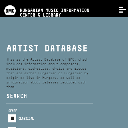
PROGRAMS
HUNGARIAN MUSIC INFORMATION
MENU
CENTER & LIBRARY
COMPETITIONS
TRAININGS
ARTIST DATABASE
RELEASES
This is the Artist Database of BMC, which
includes information about composers,
musicians, orchestras, choirs and groups
that are either Hungarian or Hungarian by
ABOUT US
origin or live in Hungary, as well as
information about releases recorded with
them.
CONTACT
SEARCH
GENRE
VIDEO GALLERY
CLASSICAL