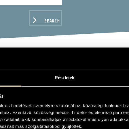
SEARCH
CTRONIC MUSIC BY YOU
POSERS
Részletek
L MAGYAR ZENESZERZŐK ELEKTRONIKUS KOMPOZ
ál
mak és hirdetések személyre szabásához, közösségi funkciók biz
hez. Ezenkívül közösségi média-, hirdető- és elemező partner
C DATA
zó adatait, akik kombinálhatják az adatokat más olyan adatokka
sznált más szolgáltatásokból gyűjtöttek.
iklós
/
Király László
/
Szigeti István
/
Székely Iván
/
Victor Máté