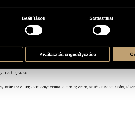
Beállítások
Statisztikai
the LP
Kiválasztás engedélyezése
Ös
áv
/
Király László
/
Zsigmondi Ágnes
y - reciting voice
y, Iván: For Alrun; Csemiczky: Meditatio mortis; Victor, Máté: Viatrone; Király, Lászl