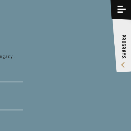
PROGRAMS
TRAININGS
PROGRAMS
ABOUT US
VIDEO GALLERY
ngary,