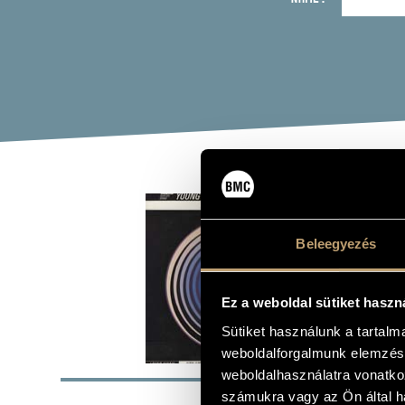
ELE
COM
Beleegyezés
(FIATA
Ez a weboldal sütiket haszn
Album
Sütiket használunk a tartal
weboldalforgalmunk elemzésé
BASI
weboldalhasználatra vonatko
számukra vagy az Ön által ha
Csemiczky M
COMPOSERS