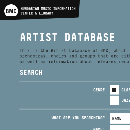
ARTIST DATABASE
HUNGARIAN MUSIC INFORMATION
CENTER & LIBRARY
COMPOSITION DATABASE
ARTIST DATABASE
MUSIC LIBRARY, ONLINE
CATALOG
This is the Artist Database of BMC, which 
orchestras, choirs and groups that are eit
as well as information about releases reco
SEARCH
GENRE
CLA
JAZ
WHAT ARE YOU SEARCHING?
NAME: