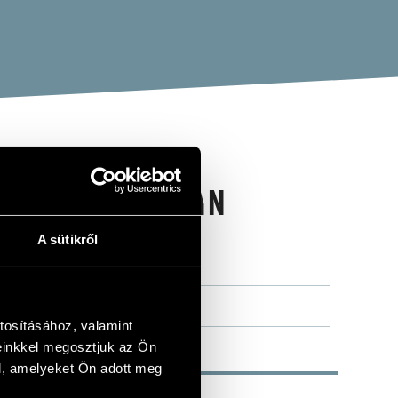
NG HUNGARIAN
A sütikről
ÍCIÓI)
tosításához, valamint
einkkel megosztjuk az Ön
l, amelyeket Ön adott meg