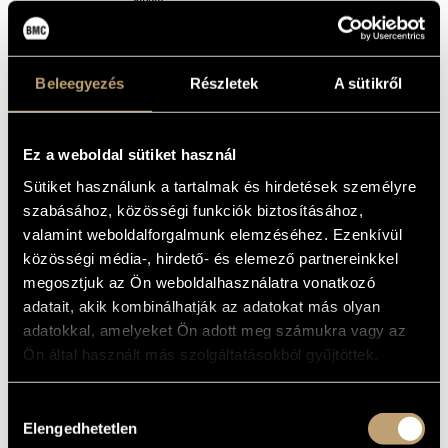
Album
ARTIST DATABASE
BASIC DATA
COMPOSITION DATABASE
Beleegyezés
Részletek
A sütikről
Bárdos Lajos
/
Farkas Ferenc
/
Maros Rudolf
/
Sulyok Imre
COMPOSERS
MUSIC LIBRARY, ONLINE CATALOG
Hungaroton
LABEL
HCD 16598
CATALOGUE
Ez a weboldal sütiket használ
NO.
1994
DATE OF
Sütiket használunk a tartalmak és hirdetések személyre
RELEASE
szabásához, közösségi funkciók biztosításához,
More about the CD
DETAILS
valamint weboldalforgalmunk elemzéséhez. Ezenkívül
Reissue of Hungaroton SLPX 16598 (1976)
NOTE
közösségi média-, hirdető- és elemező partnereinkkel
megosztjuk az Ön weboldalhasználatra vonatkozó
Budapesti Madrigálkórus
/
Nemzeti Filharmonikus Zenekar
CONTRIBUTORS
(National Philharmonic Orchestra)
/
Csányi László
/
Gergely
adatait, akik kombinálhatják az adatokat más olyan
Ferenc
/
Hidas Frigyes
/
Kovács Imre
/
Lehotka Gábor
/
Lubik
adatokkal, amelyeket Ön adott meg számukra vagy az
Hédy
/
Petz Ferenc
/
Szekeres Ferenc
Ön által használt más szolgáltatásokból gyűjtöttek.
WORKS
Hozzájárulás
Elengedhetetlen
kiválasztása
COMPOSER
TITLE