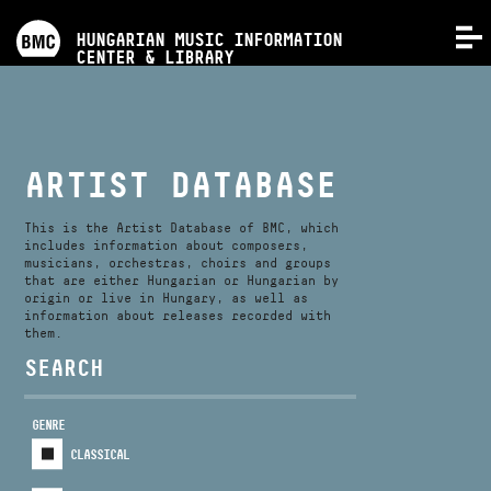
PROGRAMS
HUNGARIAN MUSIC INFORMATION
MENU
CENTER & LIBRARY
COMPETITIONS
TRAININGS
ARTIST DATABASE
RELEASES
This is the Artist Database of BMC, which
includes information about composers,
musicians, orchestras, choirs and groups
that are either Hungarian or Hungarian by
ABOUT US
origin or live in Hungary, as well as
information about releases recorded with
them.
CONTACT
SEARCH
GENRE
VIDEO GALLERY
CLASSICAL