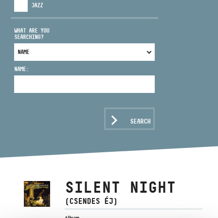
JAZZ
WHAT ARE YOU
SEARCHING?
ADDRESS
NAME:
EMAIL
infokozpont@bmc.hu
PHONE
SEARCH
OPENING HOURS
SILENT NIGHT
(CSENDES ÉJ)