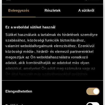
GROUP;
ARTIST DATABASE
ANTHOLOGY - IV
Beleegyezés
Részletek
A sütikről
COMPOSITION DATABASE
(FIATAL ZENESZERZŐK CSOPORTJA -
IV. ANTOLÓGIA)
MUSIC LIBRARY, ONLINE CATALOG
Ez a weboldal sütiket használ
Album
Sütiket használunk a tartalmak és hirdetések személyre
BASIC DATA
szabásához, közösségi funkciók biztosításához,
valamint weboldalforgalmunk elemzéséhez. Ezenkívül
Ditrói-Kelemen László
/
Elek Szilvia
/
Faragó Béla
/
Fekete-
COMPOSERS
Kiss Sándor
/
Pócs Katalin
közösségi média-, hirdető- és elemező partnereinkkel
Hungaroton
megosztjuk az Ön weboldalhasználatra vonatkozó
LABEL
adatait, akik kombinálhatják az adatokat más olyan
HCD 31192
CATALOGUE
NO.
adatokkal, amelyeket Ön adott meg számukra vagy az
1995
DATE OF
Ön által használt más szolgáltatásokból gyűjtöttek.
RELEASE
More about the CD
DETAILS
Hozzájárulás
Elengedhetetlen
180-as Csoport (Group 180)
/
Berki Sándor
/
Elek Szilvia
/
kiválasztása
CONTRIBUTORS
Fekete-Kiss Sándor
/
Ittzés Gergely
/
Kocsár Balázs
/
Lax Éva
/
Lukács Attila
/
Perényi Eszter
/
Rönkös Ildikó
/
Sztankov Iván
/
Túri Éva
/
Várnai Bea
/
Vékony Ildikó