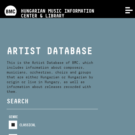
PROGRAMS
HUNGARIAN MUSIC INFORMATION
MENU
CENTER & LIBRARY
COMPETITIONS
TRAININGS
ARTIST DATABASE
RELEASES
This is the Artist Database of BMC, which
includes information about composers,
musicians, orchestras, choirs and groups
that are either Hungarian or Hungarian by
ABOUT US
origin or live in Hungary, as well as
information about releases recorded with
them.
CONTACT
SEARCH
GENRE
VIDEO GALLERY
CLASSICAL