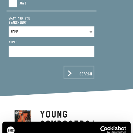
JAZZ
WHAT ARE YOU
SEARCHING?
ADDRESS
NAME:
EMAIL
infokozpont@bmc.hu
PHONE
SEARCH
OPENING HOURS
YOUNG
COMPOSERS'