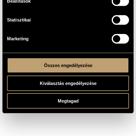
Beállítások
WORKS
Statisztikai
COMPOSER
TITLE
Pócs Katalin
Contemplation
Marketing
Five Songs to Poems by Marion
Elek Szilvia
Bernays (Late Dream-letters)
Faragó Béla
Notes on a Dream
Fekete-Kiss
Reading from Ecclesiastes
Sándor
Összes engedélyezése
Kiválasztás engedélyezése
Megtagad