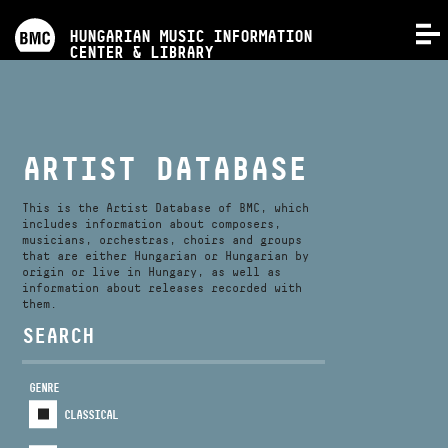
PROGRAMS
HUNGARIAN MUSIC INFORMATION
MENU
CENTER & LIBRARY
COMPETITIONS
TRAININGS
ARTIST DATABASE
RELEASES
This is the Artist Database of BMC, which
includes information about composers,
musicians, orchestras, choirs and groups
that are either Hungarian or Hungarian by
ABOUT US
origin or live in Hungary, as well as
information about releases recorded with
them.
CONTACT
SEARCH
GENRE
VIDEO GALLERY
CLASSICAL