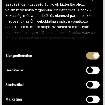
ARTIST DATABASE
Album
szabásához, közösségi funkciók biztosításához,
valamint weboldalforgalmunk elemzéséhez. Ezenkívül
BASIC DATA
COMPOSITION DATABASE
közösségi média-, hirdető- és elemező partnereinkkel
megosztjuk az Ön weboldalhasználatra vonatkozó
Tandem Records
LABEL
MUSIC LIBRARY, ONLINE CATALOG
adatait, akik kombinálhatják az adatokat más olyan
CATALOGUE
adatokkal, amelyeket Ön adott meg számukra vagy az
NO.
Ön által használt más szolgáltatásokból gyűjtöttek.
1996
DATE OF
RELEASE
More about the CD 1
DETAILS
Hozzájárulás
More about the CD 2
Elengedhetetlen
kiválasztása
Major Balázs
/
Szabó Sándor
PERFORMERS
Dresch Mihály
/
Grencsó István
/
Lajkó Félix
/
Lantos István
CONTRIBUTORS
Beállítások
Bagi László - gitár, basszusgitár
ADDITIONAL
CONTRIBUTORS
Statisztikai
Marketing