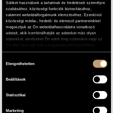
GROSSO
Sütiket használunk a tartalmak és hirdetések személyre
ARTIST DATABASE
szabásához, közösségi funkciók biztosításához,
Album
valamint weboldalforgalmunk elemzéséhez. Ezenkívül
COMPOSITION DATABASE
közösségi média-, hirdető- és elemező partnereinkkel
BASIC DATA
MUSIC LIBRARY, ONLINE CATALOG
megosztjuk az Ön weboldalhasználatra vonatkozó
adatait, akik kombinálhatják az adatokat más olyan
Hungaroton
LABEL
adatokkal, amelyeket Ön adott meg számukra vagy az
HCD 31666-67
CATALOGUE
NO.
Ön által használt más szolgáltatásokból gyűjtöttek.
1996
DATE OF
RELEASE
Hozzájárulás
More about the CDs
DETAILS
Elengedhetetlen
kiválasztása
2 CDs
NOTE
Bognár György
/
Császár János
/
Dabasi László
/
Falvay
CONTRIBUTORS
Beállítások
Cseperke
/
Janzsó György
/
Kalló Zsolt
/
Mohl Imre
/
Nagy
Ottó
/
Orosz Judit
/
S. Tamás Zsuzsanna
/
Simkó Imre
/
Szekendy Tamás
/
Szép Emőke
/
Tamai György
/
Törteli Anita
/
Vályi Csilla
Statisztikai
Marketing