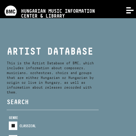
PROGRAMS
HUNGARIAN MUSIC INFORMATION
MENU
CENTER & LIBRARY
COMPETITIONS
TRAININGS
ARTIST DATABASE
RELEASES
This is the Artist Database of BMC, which
includes information about composers,
musicians, orchestras, choirs and groups
that are either Hungarian or Hungarian by
ABOUT US
origin or live in Hungary, as well as
information about releases recorded with
them.
CONTACT
SEARCH
GENRE
VIDEO GALLERY
CLASSICAL