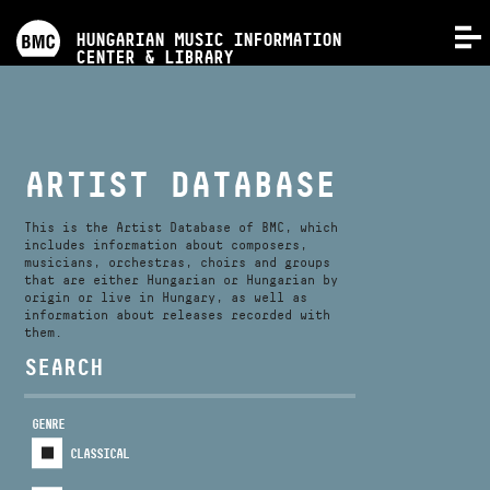
PROGRAMS
HUNGARIAN MUSIC INFORMATION
MENU
CENTER & LIBRARY
COMPETITIONS
TRAININGS
ARTIST DATABASE
RELEASES
This is the Artist Database of BMC, which
includes information about composers,
musicians, orchestras, choirs and groups
that are either Hungarian or Hungarian by
ABOUT US
origin or live in Hungary, as well as
information about releases recorded with
them.
CONTACT
SEARCH
GENRE
VIDEO GALLERY
CLASSICAL