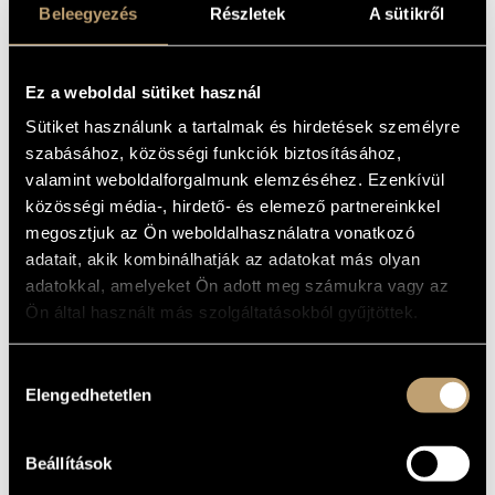
Beleegyezés
Részletek
A sütikről
ARTIST DATABASE
violin
BASIC DATA
COMPOSITION DATABASE
Ez a weboldal sütiket használ
PLACE OF
MUSIC LIBRARY, ONLINE CATALOG
Sütiket használunk a tartalmak és hirdetések személyre
BIRTH
szabásához, közösségi funkciók biztosításához,
DATE OF
BIRTH
valamint weboldalforgalmunk elemzéséhez. Ezenkívül
Capella Savaria
ORCHESTRA
közösségi média-, hirdető- és elemező partnereinkkel
megosztjuk az Ön weboldalhasználatra vonatkozó
DISCOGRAPHY
adatait, akik kombinálhatják az adatokat más olyan
adatokkal, amelyeket Ön adott meg számukra vagy az
YEAR
TITLE
PUBLISHER
CODE
REMARK
Ön által használt más szolgáltatásokból gyűjtöttek.
HCD
Muffat, Georg: 12
1996
Hungaroton
31666-
2 CDs
concerto grosso
67
Hozzájárulás
Haydn, Michael:
HCD
1997
Hungaroton
Szimfóniák
31706
Elengedhetetlen
kiválasztása
Händel, Georg
HCD
1997
Friedrich: Latin
Hungaroton
12908
motetták
Beállítások
Haydn, Joseph: La
Canterina; Symphony in
B flat major No. 35
HCD