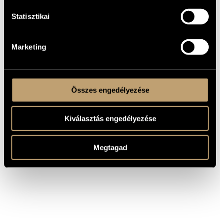
1997
Hungaroton
31664
(Haydn, Joseph: Az
énekesnő; B-dúr
Statisztikai
szimfónia No. 35)
Haydn, Michael:
HCD
1999
Szimfóniák az 1780-as
Hungaroton
31810
évekből
Marketing
Schubert, Franz:
Symphony No. 5 - Works
HCD
2016
Hungaroton
for Violin and
32794
Orchestra
Összes engedélyezése
Kiválasztás engedélyezése
Megtagad