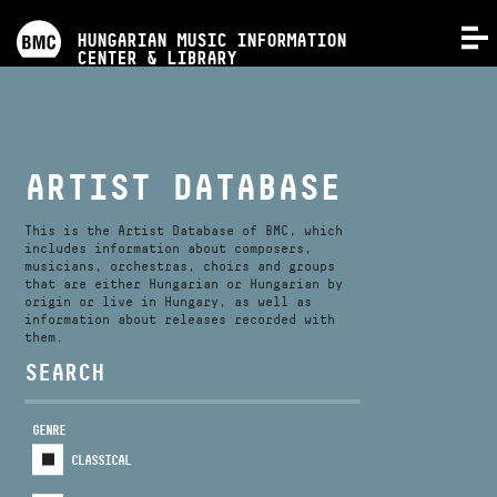
PROGRAMS
HUNGARIAN MUSIC INFORMATION
MENU
CENTER & LIBRARY
COMPETITIONS
TRAININGS
ARTIST DATABASE
RELEASES
This is the Artist Database of BMC, which
includes information about composers,
musicians, orchestras, choirs and groups
that are either Hungarian or Hungarian by
ABOUT US
origin or live in Hungary, as well as
information about releases recorded with
them.
CONTACT
SEARCH
GENRE
VIDEO GALLERY
CLASSICAL