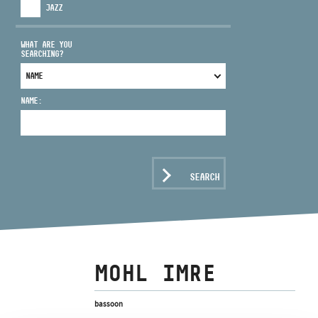
JAZZ
WHAT ARE YOU
SEARCHING?
ADDRESS
NAME:
EMAIL
infokozpont@bmc.hu
PHONE
SEARCH
OPENING HOURS
MOHL IMRE
bassoon