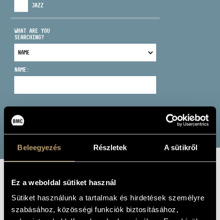
JAZZ
WHAT ARE YOU
SEARCHING?
ADDRESS
NAME:
EMAIL
infokozpont@bmc.hu
PHONE
SEARCH
OPENING HOURS
Beleegyezés
Részletek
A sütikről
Ez a weboldal sütiket használ
NAGY ÁDÁM:
Sütiket használunk a tartalmak és hirdetések személyre
WORK PROJEKT
szabásához, közösségi funkciók biztosításához,