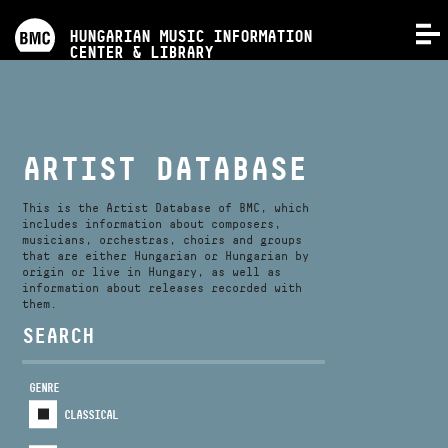
PROGRAMS
HUNGARIAN MUSIC INFORMATION
MENU
CENTER & LIBRARY
COMPETITIONS
TRAININGS
ARTIST DATABASE
RELEASES
This is the Artist Database of BMC, which
includes information about composers,
musicians, orchestras, choirs and groups
that are either Hungarian or Hungarian by
ABOUT US
origin or live in Hungary, as well as
information about releases recorded with
them.
CONTACT
SEARCH
GENRE
VIDEO GALLERY
CLASSICAL