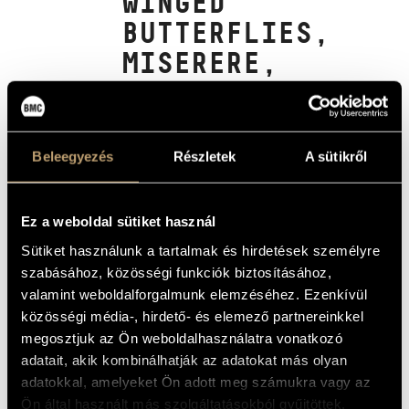
WINGED
ARTIST DATABASE
BUTTERFLIES,
MISERERE,
COMPOSITION DATABASE
PORTE DE
MUSIC LIBRARY, ONLINE CATALOG
L'ENFER,
CONSCIOUSNESS,
Beleegyezés
Részletek
A sütikről
ACCORD(ION)
CONCERTO
Ez a weboldal sütiket használ
(BÁNKÖVI GYULA: EZÜSTSZÁRNYÚ
Sütiket használunk a tartalmak és hirdetések személyre
LEPKÉK, MISERERE, A POKOL
KAPUJA, ESZMÉLET,
szabásához, közösségi funkciók biztosításához,
HARMONI(K)AVERSENY)
valamint weboldalforgalmunk elemzéséhez. Ezenkívül
közösségi média-, hirdető- és elemező partnereinkkel
Album
megosztjuk az Ön weboldalhasználatra vonatkozó
BASIC DATA
adatait, akik kombinálhatják az adatokat más olyan
adatokkal, amelyeket Ön adott meg számukra vagy az
Bánkövi Gyula
COMPOSERS
Ön által használt más szolgáltatásokból gyűjtöttek.