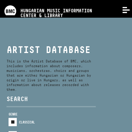
PROGRAMS
HUNGARIAN MUSIC INFORMATION
MENU
CENTER & LIBRARY
COMPETITIONS
TRAININGS
ARTIST DATABASE
RELEASES
This is the Artist Database of BMC, which
includes information about composers,
musicians, orchestras, choirs and groups
that are either Hungarian or Hungarian by
ABOUT US
origin or live in Hungary, as well as
information about releases recorded with
them.
CONTACT
SEARCH
GENRE
VIDEO GALLERY
CLASSICAL