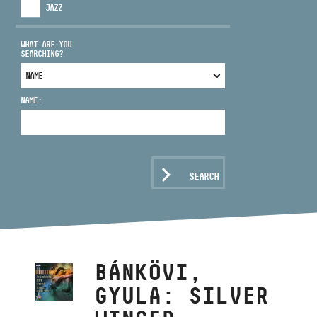
JAZZ
WHAT ARE YOU
SEARCHING?
ADDRESS
NAME:
EMAIL
infokozpont@bmc.hu
PHONE
SEARCH
OPENING HOURS
BÁNKÖVI,
GYULA: SILVER