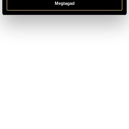
Bánkövi Gyula
Silver-Winged Butterflies, Op. 12
Megtagad