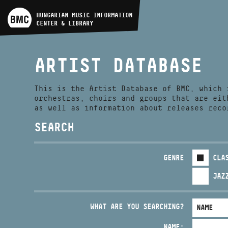
ARTIST DATABASE
HUNGARIAN MUSIC INFORMATION
CENTER & LIBRARY
COMPOSITION DATABASE
ARTIST DATABASE
MUSIC LIBRARY, ONLINE
CATALOG
This is the Artist Database of BMC, which 
orchestras, choirs and groups that are eit
as well as information about releases reco
SEARCH
GENRE
CLA
JAZ
WHAT ARE YOU SEARCHING?
NAME: