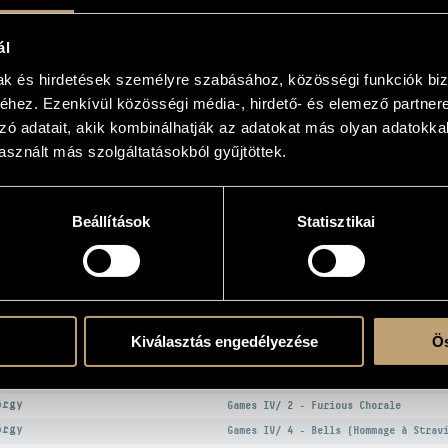
ál
mak és hirdetések személyre szabásához, közösségi funkciók biz
hez. Ezenkívül közösségi média-, hirdető- és elemező partner
the CD 1
the CD 2
zó adatait, akik kombinálhatják az adatokat más olyan adatokka
sznált más szolgáltatásokból gyűjtöttek.
 - piano; Debora Brunialti - piano; Andrea Pestalozza - piano; Domenico Cagnacci 
Beállítások
Statisztikai
KS
R
TITLE
örgy
Games I/ 6B - Staggering (for four h
Kiválasztás engedélyezése
Ös
örgy
Games I/18B - Twittering
örgy
Games IV/ 1 - Fog-canon
örgy
Games IV/ 2 - Furious Chorale
örgy
Games IV/ 4 - Bells (Hommage à Strav