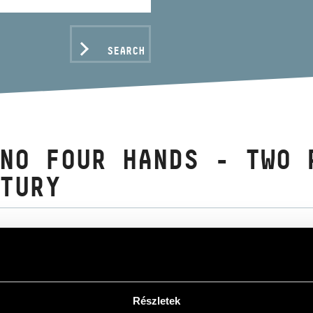
SEARCH
NO FOUR HANDS - TWO 
TURY
C DATA
gy
/
Ligeti György
Részletek