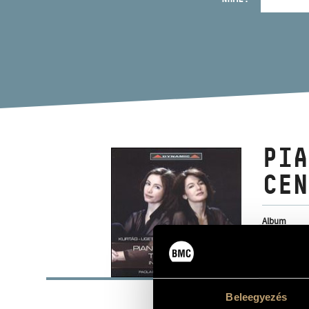
PIA
CEN
Album
BASI
Kurtág Györ
Beleegyezés
COMPOSERS