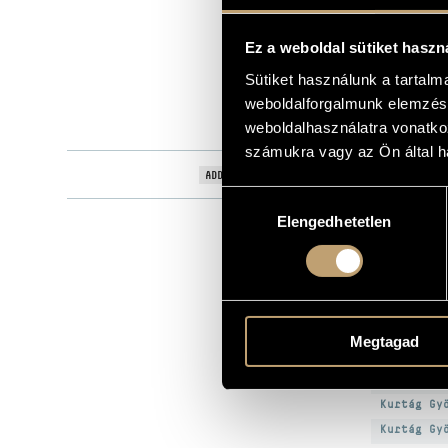
Dynamic
LABEL
439
Ez a weboldal sütiket haszn
CATALOGUE NO.
2004
Sütiket használunk a tartal
DATE OF RELEASE
weboldalforgalmunk elemzésé
More about 
DETAILS
More about 
weboldalhasználatra vonatko
számukra vagy az Ön által ha
Paola Biondi
ADDITIONAL CONTRIBUTORS
Hozzájárulás
Elengedhetetlen
kiválasztása
WOR
COMPOSE
Kurtág Gy
Megtagad
Kurtág Gy
Kurtág Gy
Kurtág Gy
Kurtág Gy