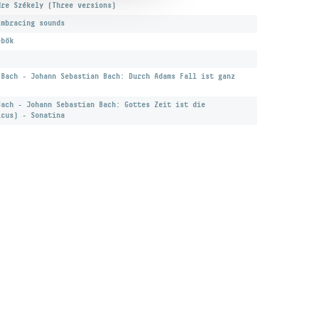
dre Székely (Three versions)
Embracing sounds
ebők
 Bach - Johann Sebastian Bach: Durch Adams Fall ist ganz
Bach - Johann Sebastian Bach: Gottes Zeit ist die
icus) - Sonatina
Kulturális és Innovációs Minisztérium
Nemzeti Kulturális Alap
Ferencváros