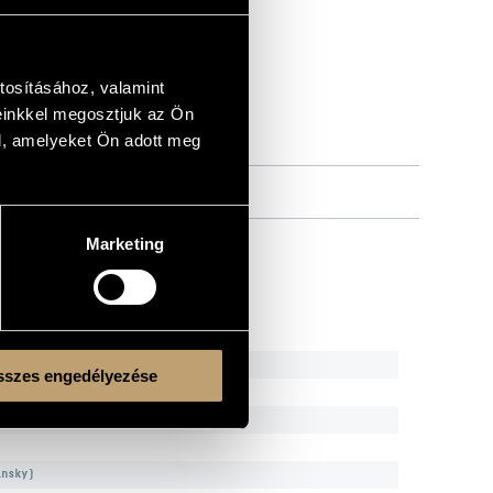
tosításához, valamint
einkkel megosztjuk az Ön
l, amelyeket Ön adott meg
- marimba; Dario Doriani - vibraphone
Marketing
ands)
szes engedélyezése
insky)