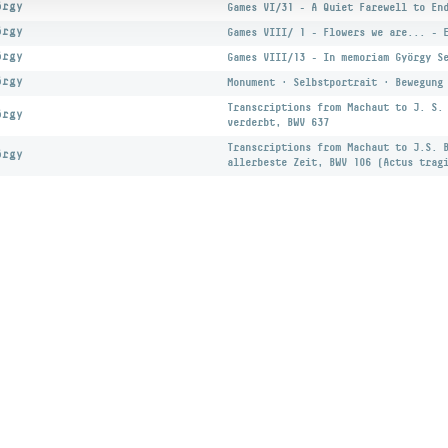
örgy
Games VI/31 - A Quiet Farewell to En
örgy
Games VIII/ 1 - Flowers we are... - 
örgy
Games VIII/13 - In memoriam György S
örgy
Monument · Selbstportrait · Bewegung
Transcriptions from Machaut to J. S.
örgy
verderbt, BWV 637
Transcriptions from Machaut to J.S. 
örgy
allerbeste Zeit, BWV 106 (Actus trag