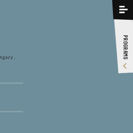
PROGRAMS
TRAININGS
PROGRAMS
ABOUT US
VIDEO GALLERY
ngary,