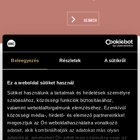
ARTIST DATABASE
COMPOSITION DATABASE
SEARCH
MUSIC LIBRARY, ONLINE CATALOG
GAMES IV/ 1 -
Beleegyezés
Részletek
A sütikről
TITLE OF
THE WORK
FOG-CANON
Ez a weboldal sütiket használ
Kurtág György
COMPOSER
Sütiket használunk a tartalmak és hirdetések személyre
szabásához, közösségi funkciók biztosításához,
Játékok IV/ 1 - Köd-kánon
ORIGINAL /
valamint weboldalforgalmunk elemzéséhez. Ezenkívül
HUNGARIAN
TITLE
közösségi média-, hirdető- és elemező partnereinkkel
Games IV/ 1 - Fog-canon
FOREIGN
megosztjuk az Ön weboldalhasználatra vonatkozó
LANGUAGE /
adatait, akik kombinálhatják az adatokat más olyan
ENGLISH
TITLE
adatokkal, amelyeket Ön adott meg számukra vagy az