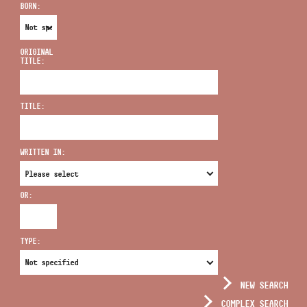
BORN:
ORIGINAL
TITLE:
ADDRESS
TITLE:
EMAIL
infokozpont@bmc.hu
WRITTEN IN:
PHONE
OR:
OPENING HOURS
TYPE:
NEW SEARCH
COMPLEX SEARCH