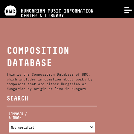
PROGRAMS
HUNGARIAN MUSIC INFORMATION
MENU
CENTER & LIBRARY
COMPETITIONS
TRAININGS
COMPOSITION
DATABASE
RELEASES
This is the Composition Database of BMC,
ABOUT US
which includes information about works by
composers that are either Hungarian or
Hungarian by origin or live in Hungary.
SEARCH
CONTACT
COMPOSER /
AUTHOR:
VIDEO GALLERY