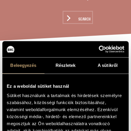
ARTIST DATABASE
COMPOSITION DATABASE
SEARCH
MUSIC LIBRARY, ONLINE CATALOG
GAMES IV/ 2 -
TITLE OF
THE WORK
FURIOUS
Beleegyezés
Részletek
A sütikről
CHORALE
Ez a weboldal sütiket használ
Kurtág György
Sütiket használunk a tartalmak és hirdetések személyre
COMPOSER
szabásához, közösségi funkciók biztosításához,
Játékok IV/ 2 - Dühös korál
ORIGINAL /
valamint weboldalforgalmunk elemzéséhez. Ezenkívül
HUNGARIAN
TITLE
közösségi média-, hirdető- és elemező partnereinkkel
Games IV/ 2 - Furious Chorale
megosztjuk az Ön weboldalhasználatra vonatkozó
FOREIGN
LANGUAGE /
adatait, akik kombinálhatják az adatokat más olyan
ENGLISH