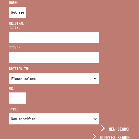
BORN:
ORIGINAL
TITLE:
ADDRESS
TITLE:
EMAIL
infokozpont@bmc.hu
WRITTEN IN:
PHONE
OR:
OPENING HOURS
TYPE:
NEW SEARCH
COMPLEX SEARCH