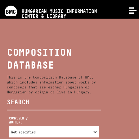
PROGRAMS
HUNGARIAN MUSIC INFORMATION
MENU
CENTER & LIBRARY
COMPETITIONS
TRAININGS
COMPOSITION
DATABASE
RELEASES
This is the Composition Database of BMC,
ABOUT US
which includes information about works by
composers that are either Hungarian or
Hungarian by origin or live in Hungary.
SEARCH
CONTACT
COMPOSER /
AUTHOR:
VIDEO GALLERY